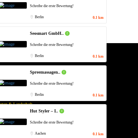
Schreibe die erste Bewertung!
Berlin
0.1 km
Seosmart GmbH..
Schreibe die erste Bewertung!
Berlin
0.1 km
Spreemassagen..
Schreibe die erste Bewertung!
Kategorien
Berlin
0.1 km
rten & Landschaft
Hut Styler – I..
enstleistungen
Schreibe die erste Bewertung!
mobilien
Aachen
0.1 km