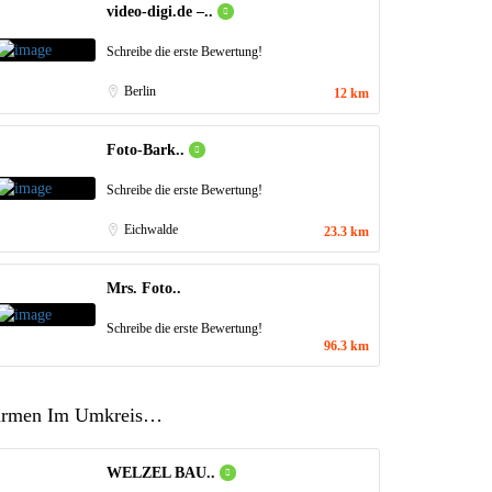
video-digi.de –..
Schreibe die erste Bewertung!
Berlin
12 km
Foto-Bark..
Schreibe die erste Bewertung!
Eichwalde
23.3 km
Mrs. Foto..
Schreibe die erste Bewertung!
96.3 km
irmen Im Umkreis…
WELZEL BAU..