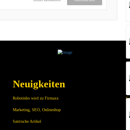
Neuigkeiten
Robotinho wird zu Firmaxx
Ga
Marketing, SEO, Onlineshop
Di
Satirische Artikel
Im