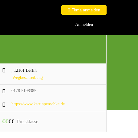
Firma anmelden
Anmelden
, 12161 Berlin
Wegbeschreibung
0178 5198385
https://www.katrinpenschke.de
€
€
€
€
Preisklasse