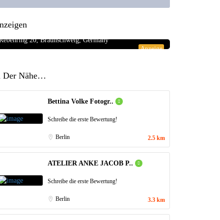
Blumengeschäfte
5.0
nzeigen
Rosenbote.de – Blumenversand für Blumen
Rebenring 20, Braunschweig, Germany
Anzeige
n Der Nähe…
Bettina Volke Fotogr..
Schreibe die erste Bewertung!
Berlin
2.5 km
ATELIER ANKE JACOB P..
Schreibe die erste Bewertung!
Berlin
3.3 km