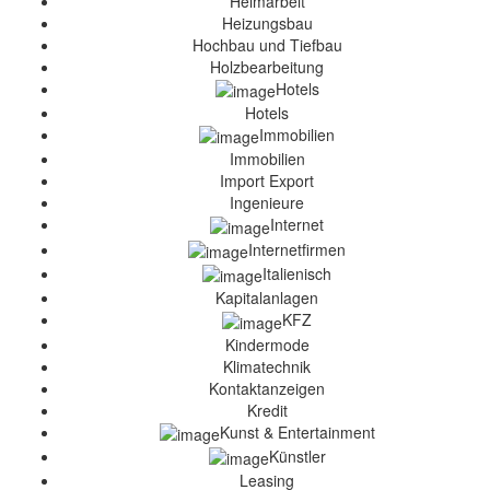
Heimarbeit
Heizungsbau
Hochbau und Tiefbau
Holzbearbeitung
Hotels
Hotels
Immobilien
Immobilien
Import Export
Ingenieure
Internet
Internetfirmen
Italienisch
Kapitalanlagen
KFZ
Kindermode
Klimatechnik
Kontaktanzeigen
Kredit
Kunst & Entertainment
Künstler
Leasing