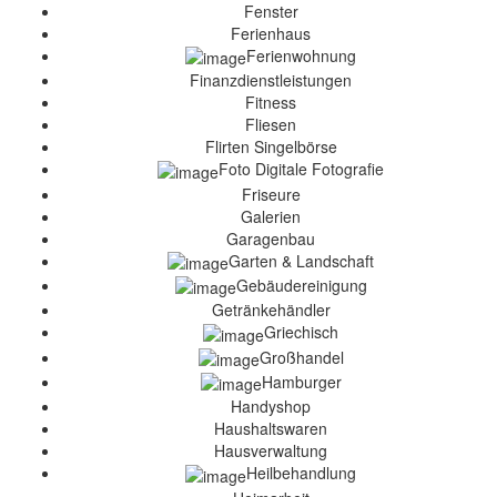
Fenster
Ferienhaus
Ferienwohnung
Finanzdienstleistungen
Fitness
Fliesen
Flirten Singelbörse
Foto Digitale Fotografie
Friseure
Galerien
Garagenbau
Garten & Landschaft
Gebäudereinigung
Getränkehändler
Griechisch
Großhandel
Hamburger
Handyshop
Haushaltswaren
Hausverwaltung
Heilbehandlung