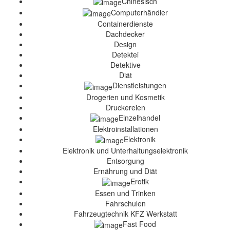
Chinesisch
Computerhändler
Containerdienste
Dachdecker
Design
Detektei
Detektive
Diät
Dienstleistungen
Drogerien und Kosmetik
Druckereien
Einzelhandel
Elektroinstallationen
Elektronik
Elektronik und Unterhaltungselektronik
Entsorgung
Ernährung und Diät
Erotik
Essen und Trinken
Fahrschulen
Fahrzeugtechnik KFZ Werkstatt
Fast Food