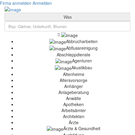
Firma anmelden
Anmelden
Was
Abbrucharbeiten
Abflussreinigung
Abschleppdienste
Agenturen
Akustikbau
Altenheime
Altersvorsorge
Anhänger
Anlageberatung
Anwälte
Apotheken
Arbeitsämter
Architekten
Ärzte
Ärzte & Gesundheit