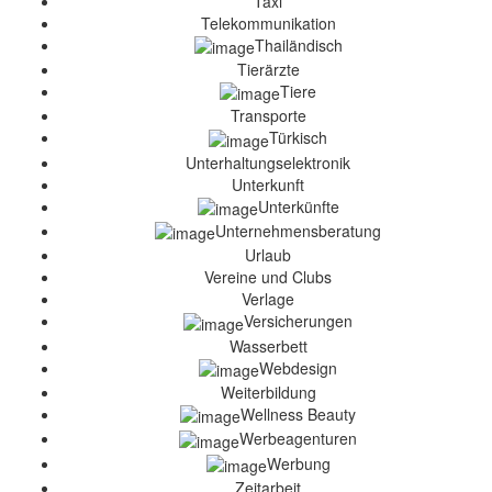
Taxi
Telekommunikation
Thailändisch
Tierärzte
Tiere
Transporte
Türkisch
Unterhaltungselektronik
Unterkunft
Unterkünfte
Unternehmensberatung
Urlaub
Vereine und Clubs
Verlage
Versicherungen
Wasserbett
Webdesign
Weiterbildung
Wellness Beauty
Werbeagenturen
Werbung
Zeitarbeit