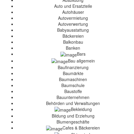
Ausbildung
Auto und Ersatzteile
Autohäuser
Autovermietung
Autoverwertung
Babyausstattung
Bäckereien
Balkonbau
Banken
Bars
Bau allgemein
Baufinanzierung
Baumärkte
Baumaschinen
Baumschule
Baustoffe
Bauunternehmen
Behörden und Verwaltungen
Bekleidung
Bildung und Erziehung
Blumengeschäfte
Cafes & Bäckereien