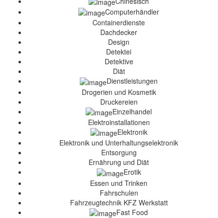
Chinesisch
Computerhändler
Containerdienste
Dachdecker
Design
Detektei
Detektive
Diät
Dienstleistungen
Drogerien und Kosmetik
Druckereien
Einzelhandel
Elektroinstallationen
Elektronik
Elektronik und Unterhaltungselektronik
Entsorgung
Ernährung und Diät
Erotik
Essen und Trinken
Fahrschulen
Fahrzeugtechnik KFZ Werkstatt
Fast Food