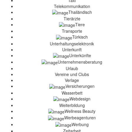
Taxi
Telekommunikation
Thailändisch
Tierärzte
Tiere
Transporte
Türkisch
Unterhaltungselektronik
Unterkunft
Unterkünfte
Unternehmensberatung
Urlaub
Vereine und Clubs
Verlage
Versicherungen
Wasserbett
Webdesign
Weiterbildung
Wellness Beauty
Werbeagenturen
Werbung
Zeitarbeit