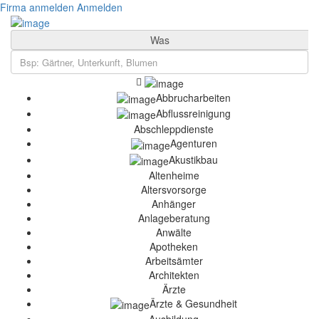
Firma anmelden
Anmelden
Was
Abbrucharbeiten
Abflussreinigung
Abschleppdienste
Agenturen
Akustikbau
Altenheime
Altersvorsorge
Anhänger
Anlageberatung
Anwälte
Apotheken
Arbeitsämter
Architekten
Ärzte
Ärzte & Gesundheit