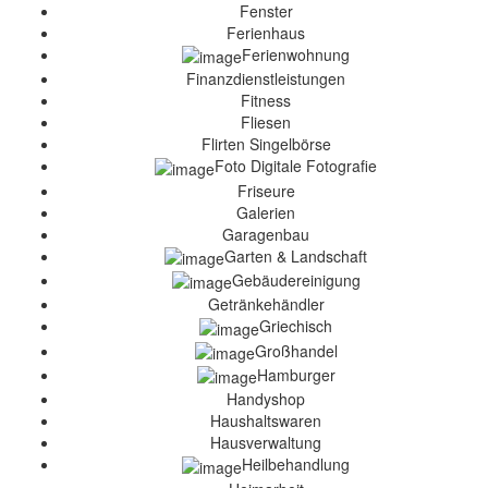
Fenster
Ferienhaus
Ferienwohnung
Finanzdienstleistungen
Fitness
Fliesen
Flirten Singelbörse
Foto Digitale Fotografie
Friseure
Galerien
Garagenbau
Garten & Landschaft
Gebäudereinigung
Getränkehändler
Griechisch
Großhandel
Hamburger
Handyshop
Haushaltswaren
Hausverwaltung
Heilbehandlung