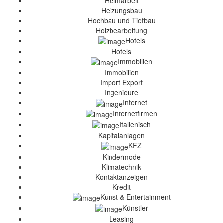
Heimarbeit
Heizungsbau
Hochbau und Tiefbau
Holzbearbeitung
Hotels
Hotels
Immobilien
Immobilien
Import Export
Ingenieure
Internet
Internetfirmen
Italienisch
Kapitalanlagen
KFZ
Kindermode
Klimatechnik
Kontaktanzeigen
Kredit
Kunst & Entertainment
Künstler
Leasing