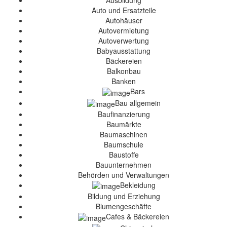
Ausbildung
Auto und Ersatzteile
Autohäuser
Autovermietung
Autoverwertung
Babyausstattung
Bäckereien
Balkonbau
Banken
Bars
Bau allgemein
Baufinanzierung
Baumärkte
Baumaschinen
Baumschule
Baustoffe
Bauunternehmen
Behörden und Verwaltungen
Bekleidung
Bildung und Erziehung
Blumengeschäfte
Cafes & Bäckereien