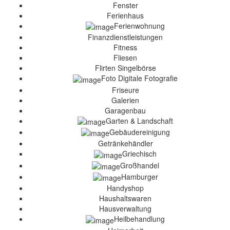
Fenster
Ferienhaus
Ferienwohnung
Finanzdienstleistungen
Fitness
Fliesen
Flirten Singelbörse
Foto Digitale Fotografie
Friseure
Galerien
Garagenbau
Garten & Landschaft
Gebäudereinigung
Getränkehändler
Griechisch
Großhandel
Hamburger
Handyshop
Haushaltswaren
Hausverwaltung
Heilbehandlung