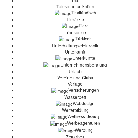
Taxi
Telekommunikation
Thailändisch
Tierärzte
Tiere
Transporte
Türkisch
Unterhaltungselektronik
Unterkunft
Unterkünfte
Unternehmensberatung
Urlaub
Vereine und Clubs
Verlage
Versicherungen
Wasserbett
Webdesign
Weiterbildung
Wellness Beauty
Werbeagenturen
Werbung
Zeitarbeit