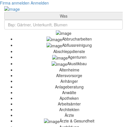
Firma anmelden
Anmelden
Was
Abbrucharbeiten
Abflussreinigung
Abschleppdienste
Agenturen
Akustikbau
Altenheime
Altersvorsorge
Anhänger
Anlageberatung
Anwälte
Apotheken
Arbeitsämter
Architekten
Ärzte
Ärzte & Gesundheit