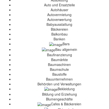
Ausbildung
Auto und Ersatzteile
Autohäuser
Autovermietung
Autoverwertung
Babyausstattung
Bäckereien
Balkonbau
Banken
Bars
Bau allgemein
Baufinanzierung
Baumärkte
Baumaschinen
Baumschule
Baustoffe
Bauunternehmen
Behörden und Verwaltungen
Bekleidung
Bildung und Erziehung
Blumengeschäfte
Cafes & Bäckereien