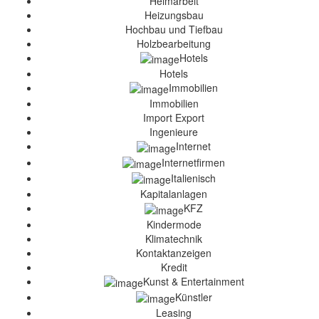
Heimarbeit
Heizungsbau
Hochbau und Tiefbau
Holzbearbeitung
Hotels
Hotels
Immobilien
Immobilien
Import Export
Ingenieure
Internet
Internetfirmen
Italienisch
Kapitalanlagen
KFZ
Kindermode
Klimatechnik
Kontaktanzeigen
Kredit
Kunst & Entertainment
Künstler
Leasing