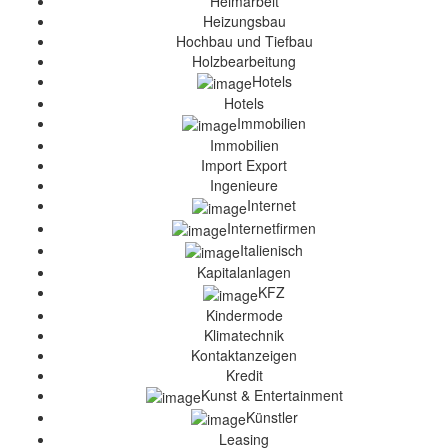
Heimarbeit
Heizungsbau
Hochbau und Tiefbau
Holzbearbeitung
Hotels
Hotels
Immobilien
Immobilien
Import Export
Ingenieure
Internet
Internetfirmen
Italienisch
Kapitalanlagen
KFZ
Kindermode
Klimatechnik
Kontaktanzeigen
Kredit
Kunst & Entertainment
Künstler
Leasing