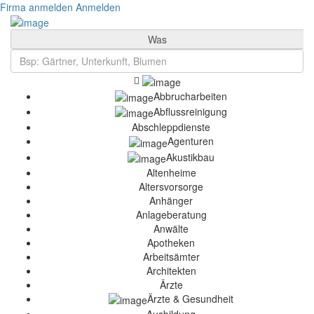
Firma anmelden
Anmelden
Was
Abbrucharbeiten
Abflussreinigung
Abschleppdienste
Agenturen
Akustikbau
Altenheime
Altersvorsorge
Anhänger
Anlageberatung
Anwälte
Apotheken
Arbeitsämter
Architekten
Ärzte
Ärzte & Gesundheit