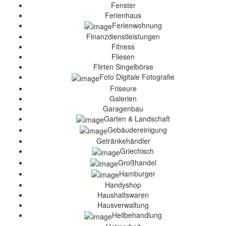
Fenster
Ferienhaus
Ferienwohnung
Finanzdienstleistungen
Fitness
Fliesen
Flirten Singelbörse
Foto Digitale Fotografie
Friseure
Galerien
Garagenbau
Garten & Landschaft
Gebäudereinigung
Getränkehändler
Griechisch
Großhandel
Hamburger
Handyshop
Haushaltswaren
Hausverwaltung
Heilbehandlung