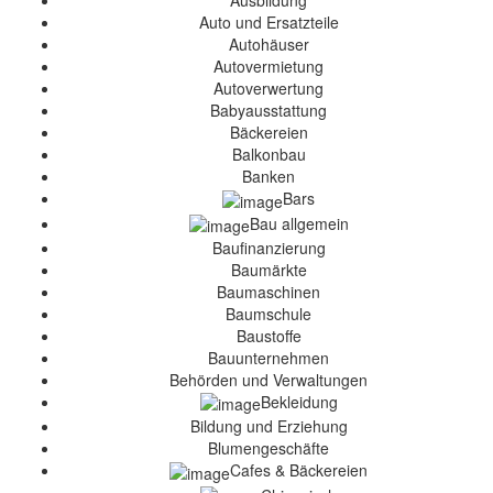
Ausbildung
Auto und Ersatzteile
Autohäuser
Autovermietung
Autoverwertung
Babyausstattung
Bäckereien
Balkonbau
Banken
Bars
Bau allgemein
Baufinanzierung
Baumärkte
Baumaschinen
Baumschule
Baustoffe
Bauunternehmen
Behörden und Verwaltungen
Bekleidung
Bildung und Erziehung
Blumengeschäfte
Cafes & Bäckereien