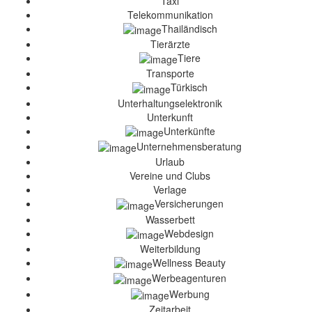
Taxi
Telekommunikation
Thailändisch
Tierärzte
Tiere
Transporte
Türkisch
Unterhaltungselektronik
Unterkunft
Unterkünfte
Unternehmensberatung
Urlaub
Vereine und Clubs
Verlage
Versicherungen
Wasserbett
Webdesign
Weiterbildung
Wellness Beauty
Werbeagenturen
Werbung
Zeitarbeit