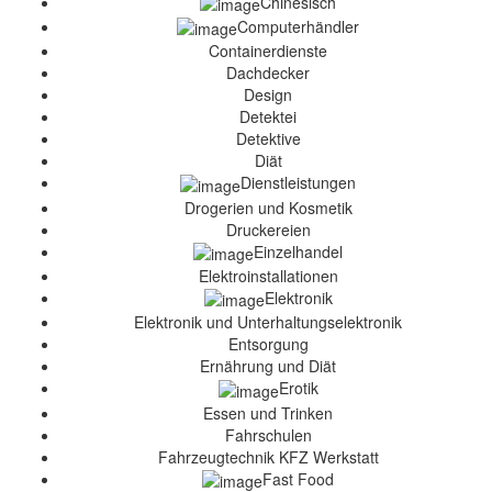
Chinesisch
Computerhändler
Containerdienste
Dachdecker
Design
Detektei
Detektive
Diät
Dienstleistungen
Drogerien und Kosmetik
Druckereien
Einzelhandel
Elektroinstallationen
Elektronik
Elektronik und Unterhaltungselektronik
Entsorgung
Ernährung und Diät
Erotik
Essen und Trinken
Fahrschulen
Fahrzeugtechnik KFZ Werkstatt
Fast Food