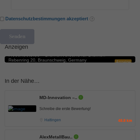
Datenschutzbestimmungen akzeptiert
Anzeigen
Blumengeschäfte
5.0
Rosenbote.de – Blumenversand für Blumen
Rebenring 20, Braunschweig, Germany
Anzeige
In der Nähe…
MD-Innovation –..
Schreibe die erste Bewertung!
Hattingen
48.8 km
AlexMetallBau..