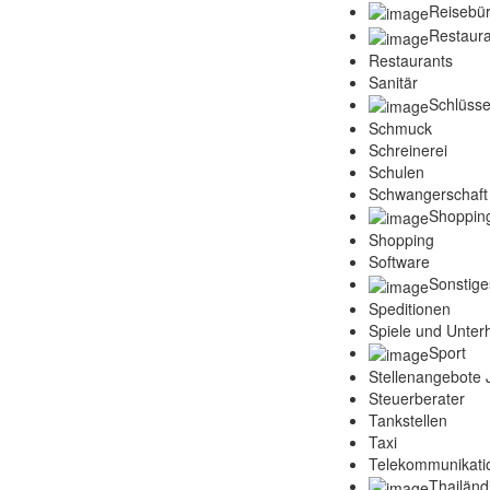
Reisebü
Restaura
Restaurants
Sanitär
Schlüsse
Schmuck
Schreinerei
Schulen
Schwangerschaft
Shoppin
Shopping
Software
Sonstige
Speditionen
Spiele und Unter
Sport
Stellenangebote
Steuerberater
Tankstellen
Taxi
Telekommunikati
Thailänd