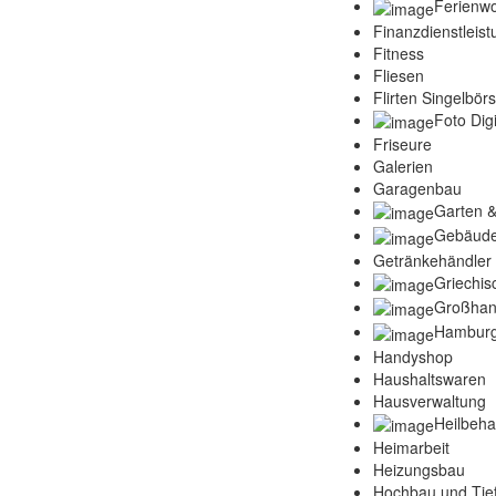
Ferienw
Finanzdienstleis
Fitness
Fliesen
Flirten Singelbör
Foto Digi
Friseure
Galerien
Garagenbau
Garten &
Gebäude
Getränkehändler
Griechis
Großhan
Hamburg
Handyshop
Haushaltswaren
Hausverwaltung
Heilbeh
Heimarbeit
Heizungsbau
Hochbau und Tie