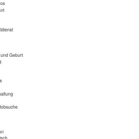
ros
nt
ldienst
 und Geburt
g
s
haltung
 Jobsuche
on
isch