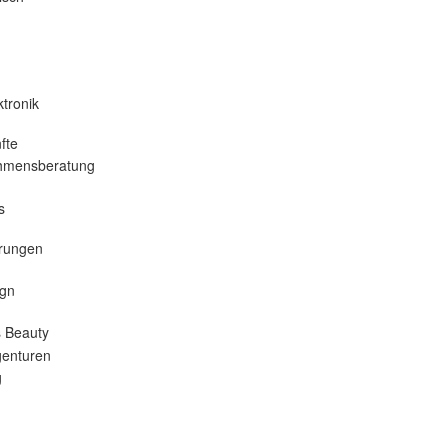
tronik
fte
hmensberatung
s
erungen
gn
 Beauty
enturen
g