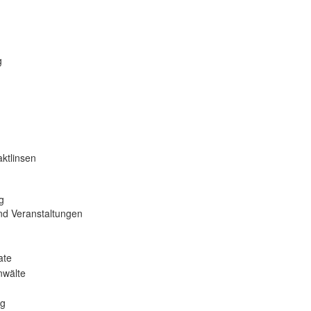
g
ktlinsen
g
nd Veranstaltungen
ate
nwälte
ng