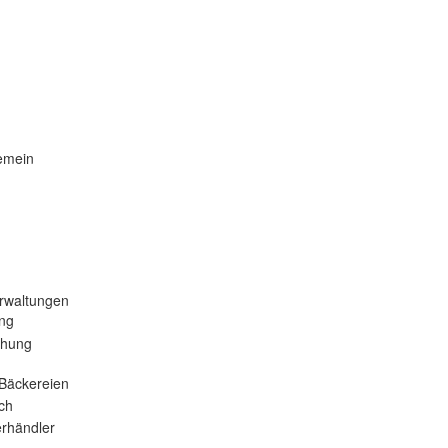
emein
rwaltungen
ng
ehung
Bäckereien
ch
rhändler