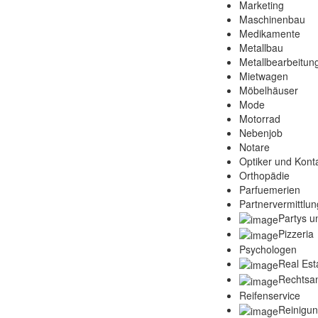
Marketing
Maschinenbau
Medikamente
Metallbau
Metallbearbeitun
Mietwagen
Möbelhäuser
Mode
Motorrad
Nebenjob
Notare
Optiker und Konta
Orthopädie
Parfuemerien
Partnervermittlun
Partys u
Pizzeria
Psychologen
Real Est
Rechtsa
Reifenservice
Reinigu