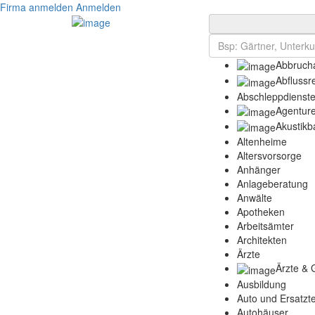
Firma anmelden
Anmelden
Abbrucha
Abflussr
Abschleppdienst
Agentur
Akustikb
Altenheime
Altersvorsorge
Anhänger
Anlageberatung
Anwälte
Apotheken
Arbeitsämter
Architekten
Ärzte
Ärzte & 
Ausbildung
Auto und Ersatzte
Autohäuser