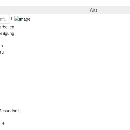
Was
rbeiten
einigung
e
en
au
Gesundheit
ile