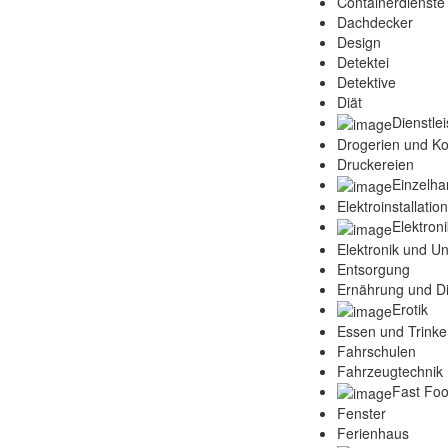
Containerdienste
Dachdecker
Design
Detektei
Detektive
Diät
Dienstle
Drogerien und K
Druckereien
Einzelha
Elektroinstallatio
Elektroni
Elektronik und Un
Entsorgung
Ernährung und Di
Erotik
Essen und Trink
Fahrschulen
Fahrzeugtechnik 
Fast Fo
Fenster
Ferienhaus