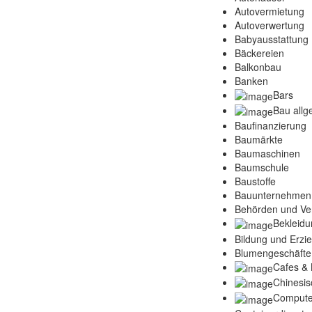
Autovermietung
Autoverwertung
Babyausstattung
Bäckereien
Balkonbau
Banken
Bars
Bau allg
Baufinanzierung
Baumärkte
Baumaschinen
Baumschule
Baustoffe
Bauunternehmen
Behörden und Ve
Bekleidu
Bildung und Erzi
Blumengeschäfte
Cafes & 
Chinesis
Compute