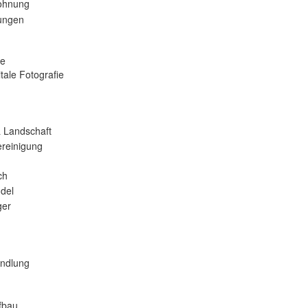
ohnung
tungen
se
tale Fotografie
 Landschaft
reinigung
ch
del
er
andlung
fbau