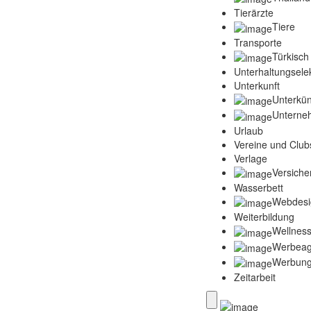
Tierärzte
Tiere
Transporte
Türkisch
Unterhaltungselek
Unterkunft
Unterkün
Unterne
Urlaub
Vereine und Club
Verlage
Versich
Wasserbett
Webdesi
Weiterbildung
Wellness
Werbeag
Werbun
Zeitarbeit