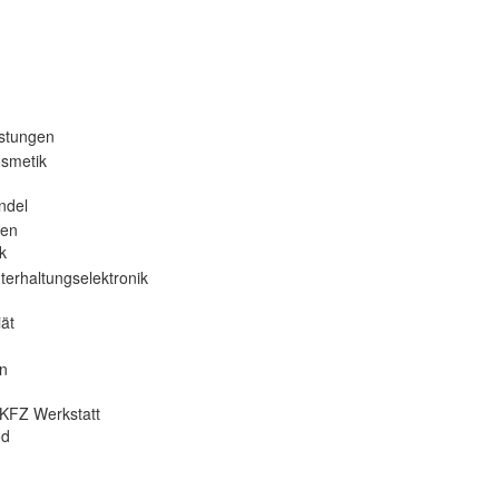
istungen
osmetik
ndel
nen
k
terhaltungselektronik
ät
en
KFZ Werkstatt
od