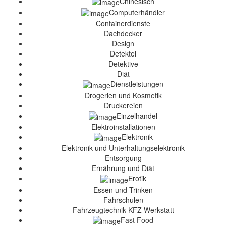
Chinesisch
Computerhändler
Containerdienste
Dachdecker
Design
Detektei
Detektive
Diät
Dienstleistungen
Drogerien und Kosmetik
Druckereien
Einzelhandel
Elektroinstallationen
Elektronik
Elektronik und Unterhaltungselektronik
Entsorgung
Ernährung und Diät
Erotik
Essen und Trinken
Fahrschulen
Fahrzeugtechnik KFZ Werkstatt
Fast Food