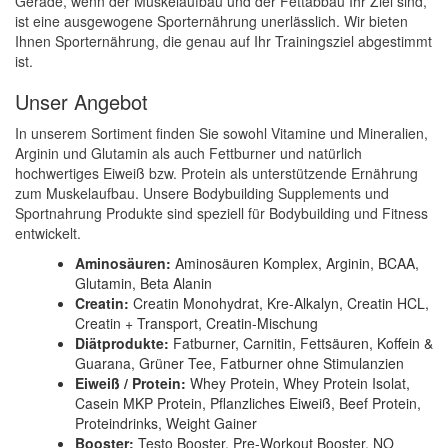
Gerade, wenn der Muskelaufbau und der Fettabbau Ihr Ziel sind,
ist eine ausgewogene Sporternährung unerlässlich. Wir bieten
Ihnen Sporternährung, die genau auf Ihr Trainingsziel abgestimmt
ist.
Unser Angebot
In unserem Sortiment finden Sie sowohl Vitamine und Mineralien,
Arginin und Glutamin als auch Fettburner und natürlich
hochwertiges Eiweiß bzw. Protein als unterstützende Ernährung
zum Muskelaufbau. Unsere Bodybuilding Supplements und
Sportnahrung Produkte sind speziell für Bodybuilding und Fitness
entwickelt.
Aminosäuren:
Aminosäuren Komplex, Arginin, BCAA,
Glutamin, Beta Alanin
Creatin:
Creatin Monohydrat, Kre-Alkalyn, Creatin HCL,
Creatin + Transport, Creatin-Mischung
Diätprodukte:
Fatburner, Carnitin, Fettsäuren, Koffein &
Guarana, Grüner Tee, Fatburner ohne Stimulanzien
Eiweiß / Protein:
Whey Protein, Whey Protein Isolat,
Casein MKP Protein, Pflanzliches Eiweiß, Beef Protein,
Proteindrinks, Weight Gainer
Booster:
Testo Booster, Pre-Workout Booster, NO