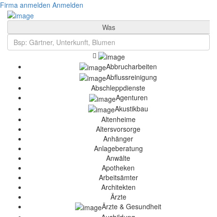
Firma anmelden
Anmelden
Was
Abbrucharbeiten
Abflussreinigung
Abschleppdienste
Agenturen
Akustikbau
Altenheime
Altersvorsorge
Anhänger
Anlageberatung
Anwälte
Apotheken
Arbeitsämter
Architekten
Ärzte
Ärzte & Gesundheit