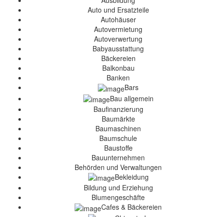
Ausbildung
Auto und Ersatzteile
Autohäuser
Autovermietung
Autoverwertung
Babyausstattung
Bäckereien
Balkonbau
Banken
Bars
Bau allgemein
Baufinanzierung
Baumärkte
Baumaschinen
Baumschule
Baustoffe
Bauunternehmen
Behörden und Verwaltungen
Bekleidung
Bildung und Erziehung
Blumengeschäfte
Cafes & Bäckereien