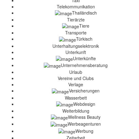
Taxi
Telekommunikation
Thailändisch
Tierärzte
Tiere
Transporte
Türkisch
Unterhaltungselektronik
Unterkunft
Unterkünfte
Unternehmensberatung
Urlaub
Vereine und Clubs
Verlage
Versicherungen
Wasserbett
Webdesign
Weiterbildung
Wellness Beauty
Werbeagenturen
Werbung
Zeitarbeit