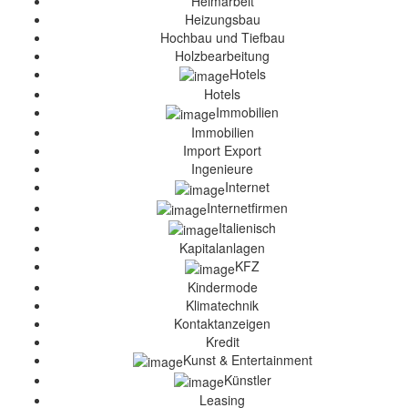
Heimarbeit
Heizungsbau
Hochbau und Tiefbau
Holzbearbeitung
Hotels
Hotels
Immobilien
Immobilien
Import Export
Ingenieure
Internet
Internetfirmen
Italienisch
Kapitalanlagen
KFZ
Kindermode
Klimatechnik
Kontaktanzeigen
Kredit
Kunst & Entertainment
Künstler
Leasing