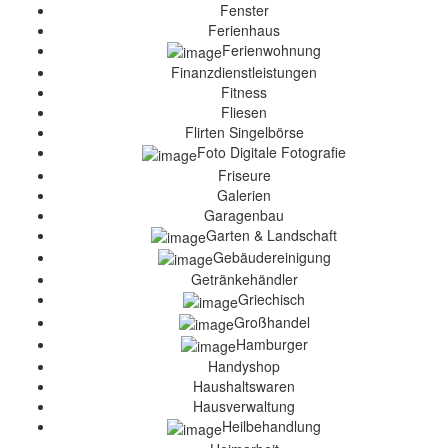
Fenster
Ferienhaus
Ferienwohnung
Finanzdienstleistungen
Fitness
Fliesen
Flirten Singelbörse
Foto Digitale Fotografie
Friseure
Galerien
Garagenbau
Garten & Landschaft
Gebäudereinigung
Getränkehändler
Griechisch
Großhandel
Hamburger
Handyshop
Haushaltswaren
Hausverwaltung
Heilbehandlung