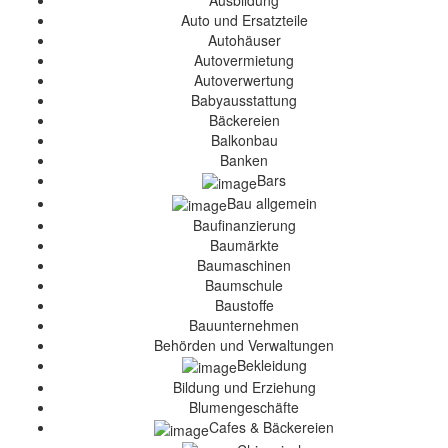
Ausbildung
Auto und Ersatzteile
Autohäuser
Autovermietung
Autoverwertung
Babyausstattung
Bäckereien
Balkonbau
Banken
Bars
Bau allgemein
Baufinanzierung
Baumärkte
Baumaschinen
Baumschule
Baustoffe
Bauunternehmen
Behörden und Verwaltungen
Bekleidung
Bildung und Erziehung
Blumengeschäfte
Cafes & Bäckereien