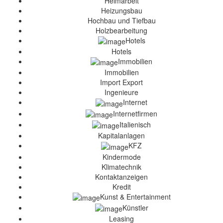
Heimarbeit
Heizungsbau
Hochbau und Tiefbau
Holzbearbeitung
Hotels
Hotels
Immobilien
Immobilien
Import Export
Ingenieure
Internet
Internetfirmen
Italienisch
Kapitalanlagen
KFZ
Kindermode
Klimatechnik
Kontaktanzeigen
Kredit
Kunst & Entertainment
Künstler
Leasing