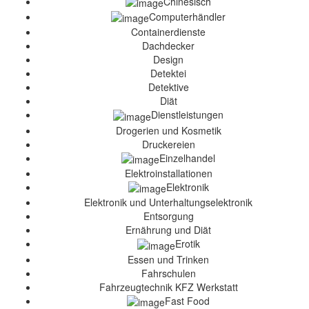
Chinesisch
Computerhändler
Containerdienste
Dachdecker
Design
Detektei
Detektive
Diät
Dienstleistungen
Drogerien und Kosmetik
Druckereien
Einzelhandel
Elektroinstallationen
Elektronik
Elektronik und Unterhaltungselektronik
Entsorgung
Ernährung und Diät
Erotik
Essen und Trinken
Fahrschulen
Fahrzeugtechnik KFZ Werkstatt
Fast Food