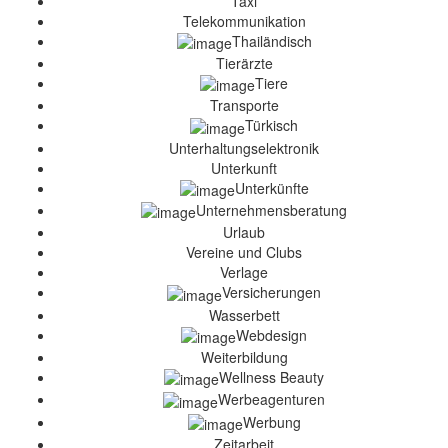
Taxi
Telekommunikation
Thailändisch
Tierärzte
Tiere
Transporte
Türkisch
Unterhaltungselektronik
Unterkunft
Unterkünfte
Unternehmensberatung
Urlaub
Vereine und Clubs
Verlage
Versicherungen
Wasserbett
Webdesign
Weiterbildung
Wellness Beauty
Werbeagenturen
Werbung
Zeitarbeit