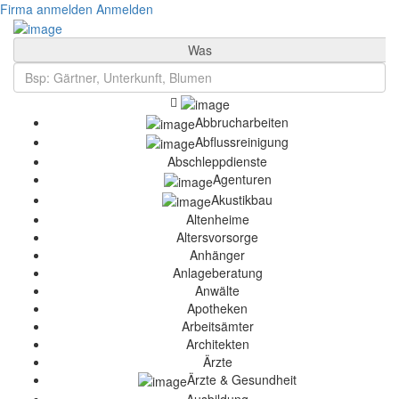
Firma anmelden
Anmelden
Was
Abbrucharbeiten
Abflussreinigung
Abschleppdienste
Agenturen
Akustikbau
Altenheime
Altersvorsorge
Anhänger
Anlageberatung
Anwälte
Apotheken
Arbeitsämter
Architekten
Ärzte
Ärzte & Gesundheit