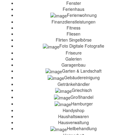
Fenster
Ferienhaus
Ferienwohnung
Finanzdienstleistungen
Fitness
Fliesen
Flirten Singelbörse
Foto Digitale Fotografie
Friseure
Galerien
Garagenbau
Garten & Landschaft
Gebäudereinigung
Getränkehändler
Griechisch
Großhandel
Hamburger
Handyshop
Haushaltswaren
Hausverwaltung
Heilbehandlung