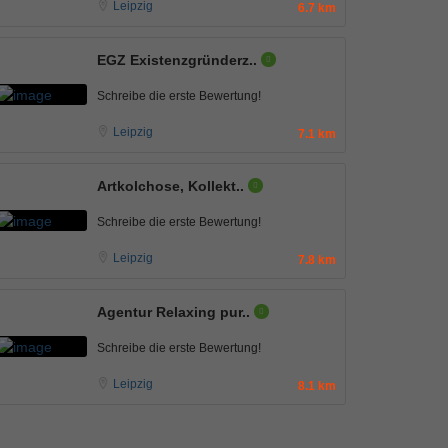
Leipzig
6.7 km
EGZ Existenzgründerz..
Schreibe die erste Bewertung!
Leipzig
7.1 km
Artkolchose, Kollekt..
Schreibe die erste Bewertung!
Leipzig
7.8 km
Agentur Relaxing pur..
Schreibe die erste Bewertung!
Leipzig
8.1 km