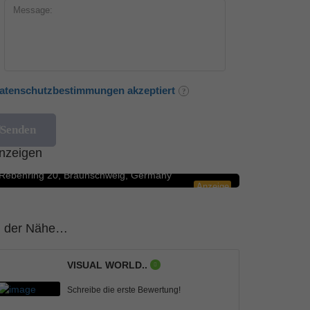
atenschutzbestimmungen akzeptiert
Blumengeschäfte
5.0
nzeigen
Rosenbote.de – Blumenversand für Blumen
Rebenring 20, Braunschweig, Germany
Anzeige
n der Nähe…
VISUAL WORLD..
Schreibe die erste Bewertung!