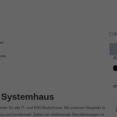
D
ten
kota
A
I
e Systemhaus
tner für alle IT- und EDV-Bedürfnisse. Mit unserem Hauptsitz in
burg und bundesweit, bieten wir umfassende Dienstleistungen im