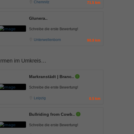
Chemnitz
71.5 km
Glunera..
Schreibe die erste Bewertung!
Unterwellenborn
90.9 km
irmen im Umkreis…
Markranstädt | Branc..
Schreibe die erste Bewertung!
Leipzig
0.5 km
Bullriding from Cowb..
Schreibe die erste Bewertung!