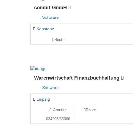
combit GmbH
Software
Konstanz
Route
Warenwirtschaft Finanzbuchhaltung
Software
Leipzig
Anrufen
Route
034205/66066