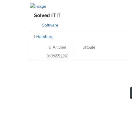
Solved IT
Software
Hamburg
Anrufen
Route
040/6551296