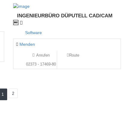
INGENIEURBÜRO DÜPUTELL CAD/CAM

Software
Menden
Anrufen
Route
02373 - 17469-80
2
1