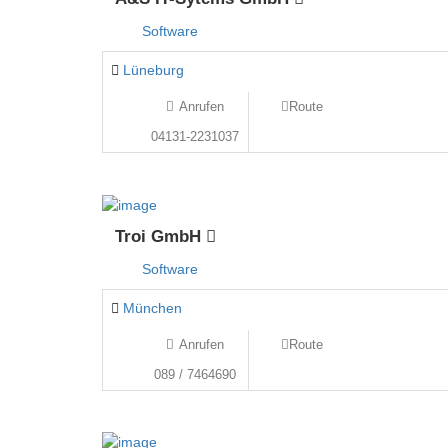
Software
Lüneburg
Anrufen
Route
04131-2231037
Troi GmbH
Software
München
Anrufen
Route
089 / 7464690