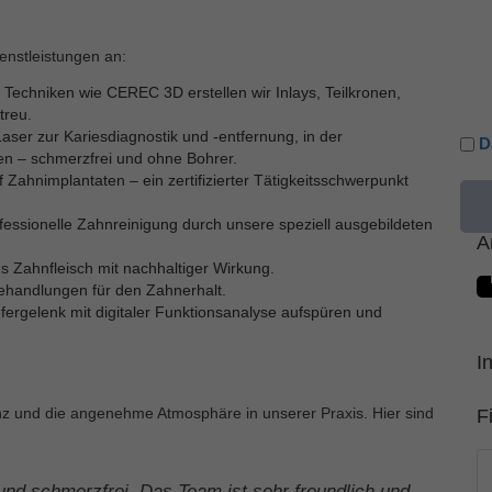
enstleistungen an:
Techniken wie CEREC 3D erstellen wir Inlays, Teilkronen,
treu.
ser zur Kariesdiagnostik und -entfernung, in der
D
n – schmerzfrei und ohne Bohrer.
Zahnimplantaten – ein zertifizierter Tätigkeitsschwerpunkt
fessionelle Zahnreinigung durch unsere speziell ausgebildeten
A
 Zahnfleisch mit nachhaltiger Wirkung.
andlungen für den Zahnerhalt.
ergelenk mit digitaler Funktionsanalyse aufspüren und
I
z und die angenehme Atmosphäre in unserer Praxis. Hier sind
F
nd schmerzfrei. Das Team ist sehr freundlich und