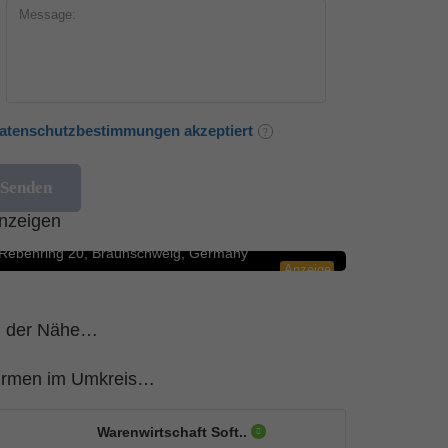
atenschutzbestimmungen akzeptiert
Blumengeschäfte
5.0
nzeigen
Rosenbote.de – Blumenversand für Blumen
Rebenring 20, Braunschweig, Germany
Anzeige
n der Nähe…
irmen im Umkreis…
Warenwirtschaft Soft..