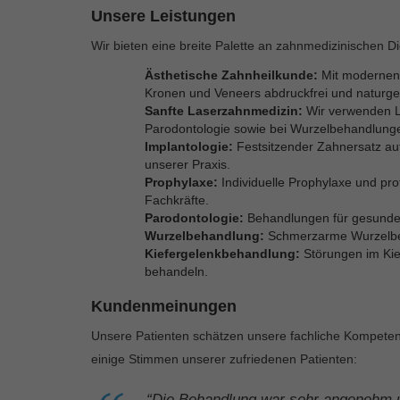
Unsere Leistungen
Wir bieten eine breite Palette an zahnmedizinischen Di
Ästhetische Zahnheilkunde:
Mit modernen 
Kronen und Veneers abdruckfrei und naturge
Sanfte Laserzahnmedizin:
Wir verwenden La
Parodontologie sowie bei Wurzelbehandlunge
Implantologie:
Festsitzender Zahnersatz auf 
unserer Praxis.
Prophylaxe:
Individuelle Prophylaxe und pro
Fachkräfte.
Parodontologie:
Behandlungen für gesundes
Wurzelbehandlung:
Schmerzarme Wurzelbeh
Kiefergelenkbehandlung:
Störungen im Kief
behandeln.
Kundenmeinungen
Unsere Patienten schätzen unsere fachliche Kompeten
einige Stimmen unserer zufriedenen Patienten:
“Die Behandlung war sehr angenehm u