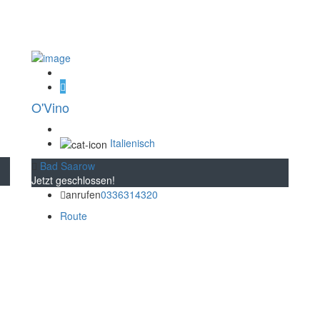
O'Vino
Italienisch
Bad Saarow
Jetzt geschlossen!
anrufen
0336314320
Route