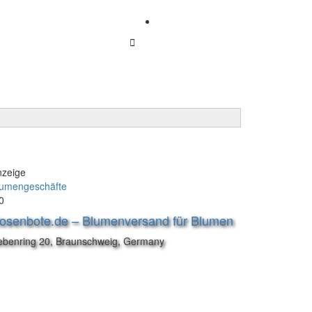
Firma anmelden
Anmelden
nzeige
lumengeschäfte
0
osenbote.de – Blumenversand für Blumen
ebenring 20, Braunschweig, Germany