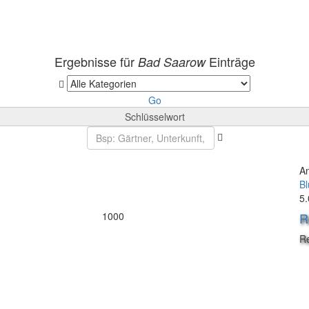
Ergebnisse für
Einträge
Bad Saarow
Go
Schlüsselwort
A
B
5.
1000
R
R