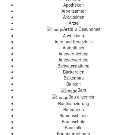
Apotheken
Arbeitsämter
Architekten
Ärzte
Ärzte & Gesundheit
Ausbildung
Auto und Ersatzteile
Autohäuser
Autovermietung
Autoverwertung
Babyausstattung
Bäckereien
Balkonbau
Banken
Bars
Bau allgemein
Baufinanzierung
Baumärkte
Baumaschinen
Baumschule
Baustoffe
Bauunternehmen