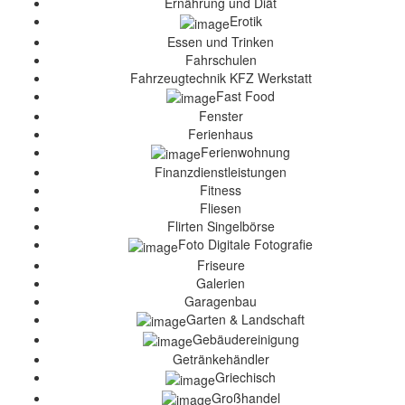
Ernährung und Diät
Erotik
Essen und Trinken
Fahrschulen
Fahrzeugtechnik KFZ Werkstatt
Fast Food
Fenster
Ferienhaus
Ferienwohnung
Finanzdienstleistungen
Fitness
Fliesen
Flirten Singelbörse
Foto Digitale Fotografie
Friseure
Galerien
Garagenbau
Garten & Landschaft
Gebäudereinigung
Getränkehändler
Griechisch
Großhandel