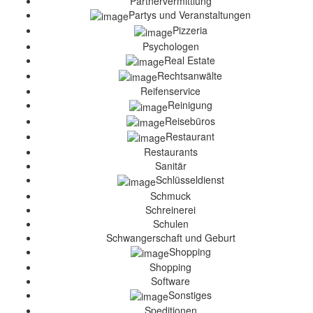
Partnervermittlung
Partys und Veranstaltungen
Pizzeria
Psychologen
Real Estate
Rechtsanwälte
Reifenservice
Reinigung
Reisebüros
Restaurant
Restaurants
Sanitär
Schlüsseldienst
Schmuck
Schreinerei
Schulen
Schwangerschaft und Geburt
Shopping
Shopping
Software
Sonstiges
Speditionen