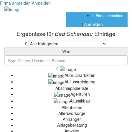
Firma anmelden
Anmelden
Firma anmelden
Anmelden
Ergebnisse für
Einträge
Bad Schandau
Was
Abbrucharbeiten
Abflussreinigung
Abschleppdienste
Agenturen
Akustikbau
Altenheime
Altersvorsorge
Anhänger
Anlageberatung
Anwälte