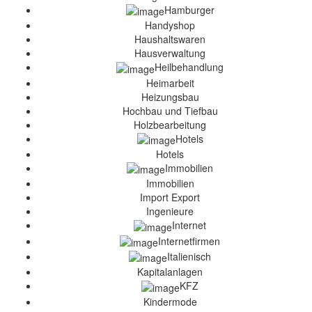
Hamburger
Handyshop
Haushaltswaren
Hausverwaltung
Heilbehandlung
Heimarbeit
Heizungsbau
Hochbau und Tiefbau
Holzbearbeitung
Hotels
Hotels
Immobilien
Immobilien
Import Export
Ingenieure
Internet
Internetfirmen
Italienisch
Kapitalanlagen
KFZ
Kindermode