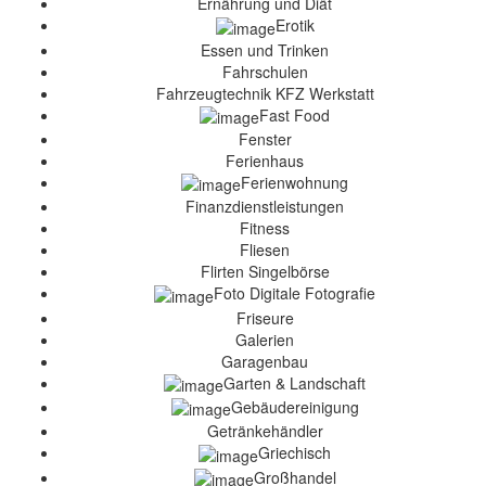
Ernährung und Diät
Erotik
Essen und Trinken
Fahrschulen
Fahrzeugtechnik KFZ Werkstatt
Fast Food
Fenster
Ferienhaus
Ferienwohnung
Finanzdienstleistungen
Fitness
Fliesen
Flirten Singelbörse
Foto Digitale Fotografie
Friseure
Galerien
Garagenbau
Garten & Landschaft
Gebäudereinigung
Getränkehändler
Griechisch
Großhandel