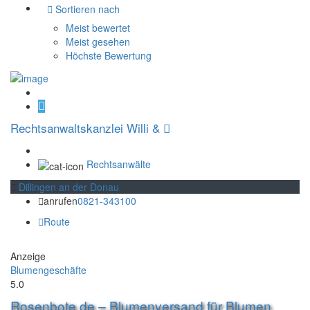
Sortieren nach
Meist bewertet
Meist gesehen
Höchste Bewertung
Rechtsanwaltskanzlei Willi &
Rechtsanwälte
Dillingen an der Donau
anrufen
0821-343100
Route
Anzeige
Blumengeschäfte
5.0
Rosenbote.de – Blumenversand für Blumen