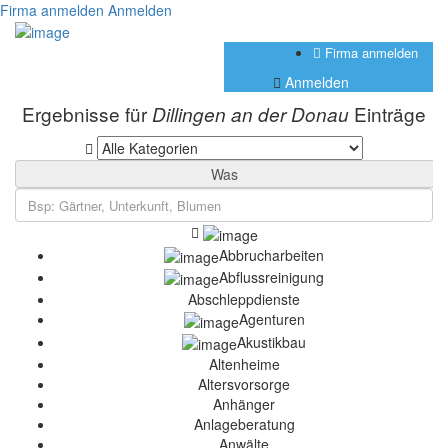
Firma anmelden
Anmelden
Firma anmelden
Anmelden
Ergebnisse für
Einträge
Dillingen an der Donau
Was
Abbrucharbeiten
Abflussreinigung
Abschleppdienste
Agenturen
Akustikbau
Altenheime
Altersvorsorge
Anhänger
Anlageberatung
Anwälte