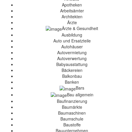
Apotheken
Arbeitsämter
Architekten
Ärzte
Ärzte & Gesundheit
Ausbildung
Auto und Ersatzteile
Autohäuser
Autovermietung
Autoverwertung
Babyausstattung
Bäckereien
Balkonbau
Banken
Bars
Bau allgemein
Baufinanzierung
Baumärkte
Baumaschinen
Baumschule
Baustoffe
Bauunternehmen