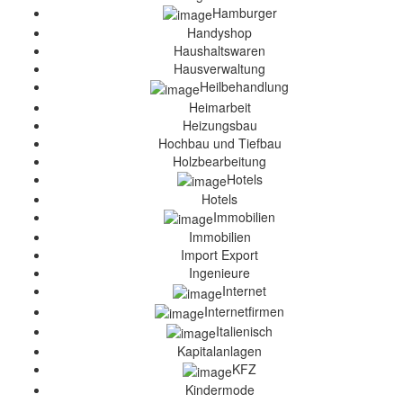
Hamburger
Handyshop
Haushaltswaren
Hausverwaltung
Heilbehandlung
Heimarbeit
Heizungsbau
Hochbau und Tiefbau
Holzbearbeitung
Hotels
Hotels
Immobilien
Immobilien
Import Export
Ingenieure
Internet
Internetfirmen
Italienisch
Kapitalanlagen
KFZ
Kindermode