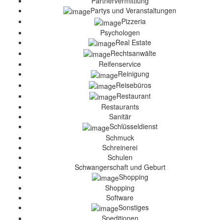
Partnervermittlung
Partys und Veranstaltungen
Pizzeria
Psychologen
Real Estate
Rechtsanwälte
Reifenservice
Reinigung
Reisebüros
Restaurant
Restaurants
Sanitär
Schlüsseldienst
Schmuck
Schreinerei
Schulen
Schwangerschaft und Geburt
Shopping
Shopping
Software
Sonstiges
Speditionen