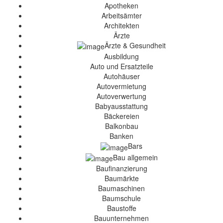
Apotheken
Arbeitsämter
Architekten
Ärzte
Ärzte & Gesundheit
Ausbildung
Auto und Ersatzteile
Autohäuser
Autovermietung
Autoverwertung
Babyausstattung
Bäckereien
Balkonbau
Banken
Bars
Bau allgemein
Baufinanzierung
Baumärkte
Baumaschinen
Baumschule
Baustoffe
Bauunternehmen