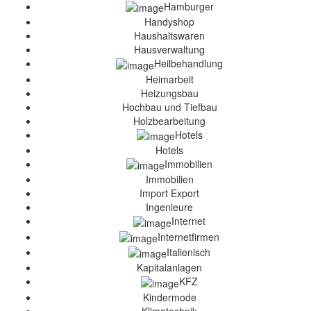
Hamburger
Handyshop
Haushaltswaren
Hausverwaltung
Heilbehandlung
Heimarbeit
Heizungsbau
Hochbau und Tiefbau
Holzbearbeitung
Hotels
Hotels
Immobilien
Immobilien
Import Export
Ingenieure
Internet
Internetfirmen
Italienisch
Kapitalanlagen
KFZ
Kindermode
Klimatechnik