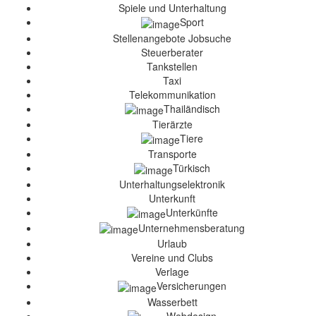
Spiele und Unterhaltung
Sport
Stellenangebote Jobsuche
Steuerberater
Tankstellen
Taxi
Telekommunikation
Thailändisch
Tierärzte
Tiere
Transporte
Türkisch
Unterhaltungselektronik
Unterkunft
Unterkünfte
Unternehmensberatung
Urlaub
Vereine und Clubs
Verlage
Versicherungen
Wasserbett
Webdesign