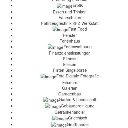
Erotik
Essen und Trinken
Fahrschulen
Fahrzeugtechnik KFZ Werkstatt
Fast Food
Fenster
Ferienhaus
Ferienwohnung
Finanzdienstleistungen
Fitness
Fliesen
Flirten Singelbörse
Foto Digitale Fotografie
Friseure
Galerien
Garagenbau
Garten & Landschaft
Gebäudereinigung
Getränkehändler
Griechisch
Großhandel