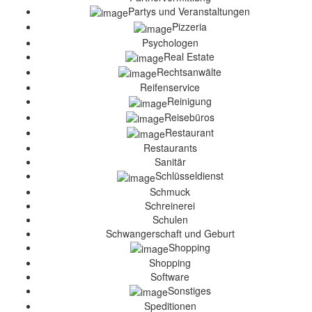
Partys und Veranstaltungen
Pizzeria
Psychologen
Real Estate
Rechtsanwälte
Reifenservice
Reinigung
Reisebüros
Restaurant
Restaurants
Sanitär
Schlüsseldienst
Schmuck
Schreinerei
Schulen
Schwangerschaft und Geburt
Shopping
Shopping
Software
Sonstiges
Speditionen