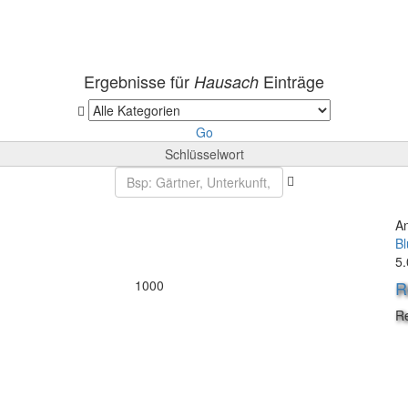
Ergebnisse für
Einträge
Hausach
Go
Schlüsselwort
A
B
5.
1000
R
R