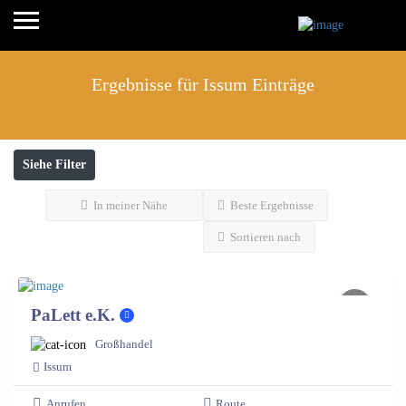
Ergebnisse für
Issum
Einträge
Siehe Filter
In meiner Nähe
Beste Ergebnisse
Sortieren nach
PaLett e.K.
Großhandel
Issum
Anrufen
Route