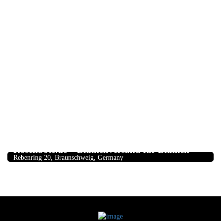
Blumengeschäfte
5.0
Rosenbote.de – Blumenversand für Blumen
Rebenring 20, Braunschweig, Germany