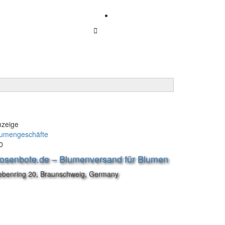
Firma anmelden
Anmelden
nzeige
lumengeschäfte
0
osenbote.de – Blumenversand für Blumen
ebenring 20, Braunschweig, Germany