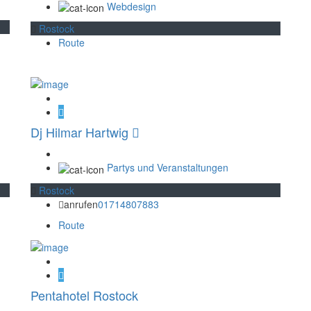
Webdesign
Rostock
Route
Dj Hilmar Hartwig
Partys und Veranstaltungen
Rostock
anrufen
01714807883
Route
Pentahotel Rostock