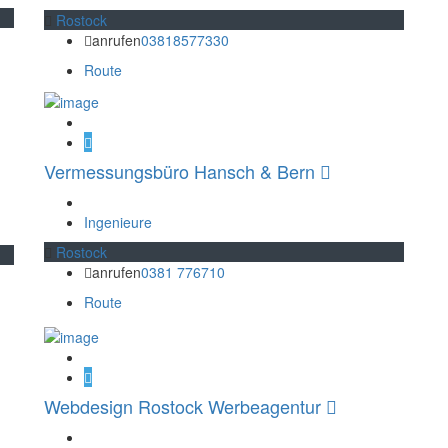
Rostock
anrufen
03818577330
Route
Vermessungsbüro Hansch & Bern
Ingenieure
Rostock
anrufen
0381 776710
Route
Webdesign Rostock Werbeagentur