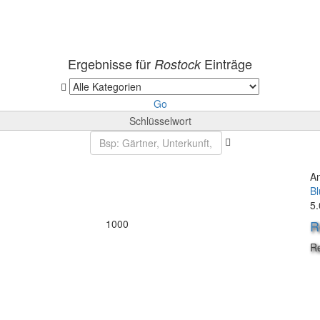
Ergebnisse für
Einträge
Rostock
Go
Schlüsselwort
A
B
5.
1000
R
R