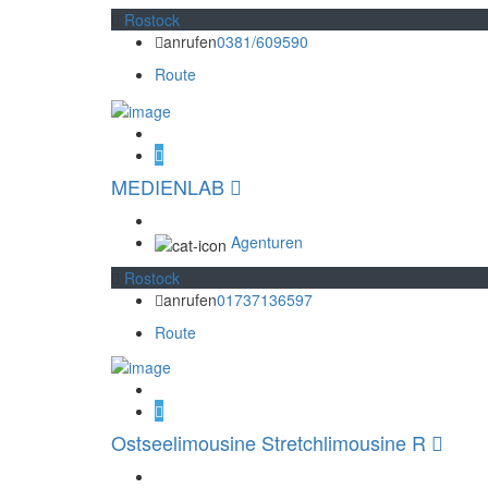
Rostock
anrufen
0381/609590
Route
MEDIENLAB
Agenturen
Rostock
anrufen
01737136597
Route
Ostseelimousine Stretchlimousine R