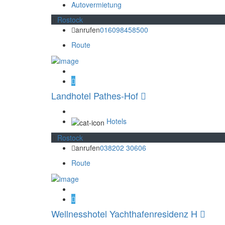
Autovermietung
Rostock
anrufen
016098458500
Route
Landhotel Pathes-Hof
Hotels
Rostock
anrufen
038202 30606
Route
Wellnesshotel Yachthafenresidenz H