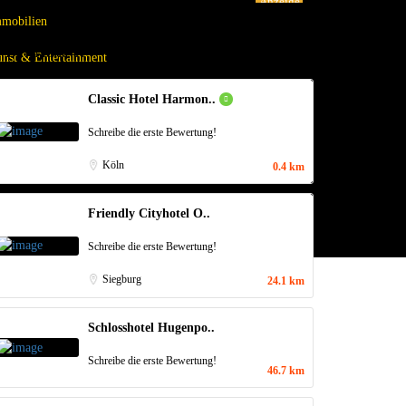
Anzeige
mobilien
n Der Nähe…
nst & Entertainment
tels
Classic Hotel Harmon..
staurant
Schreibe die erste Bewertung!
Köln
0.4 km
Friendly Cityhotel O..
Schreibe die erste Bewertung!
Siegburg
24.1 km
Schlosshotel Hugenpo..
Schreibe die erste Bewertung!
46.7 km