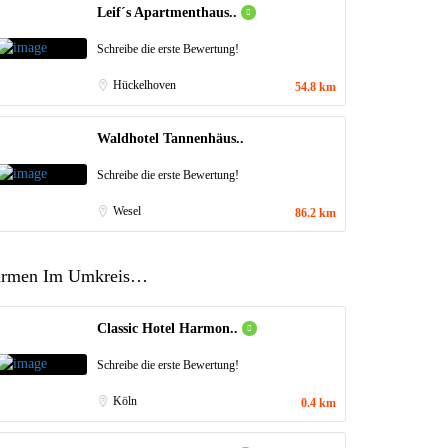
Leif´s Apartmenthaus..
Schreibe die erste Bewertung!
Hückelhoven
54.8 km
Waldhotel Tannenhäus..
Schreibe die erste Bewertung!
Wesel
86.2 km
irmen Im Umkreis…
Classic Hotel Harmon..
Schreibe die erste Bewertung!
Köln
0.4 km