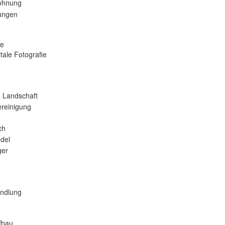
ohnung
tungen
se
tale Fotografie
 Landschaft
reinigung
ch
del
er
andlung
fbau