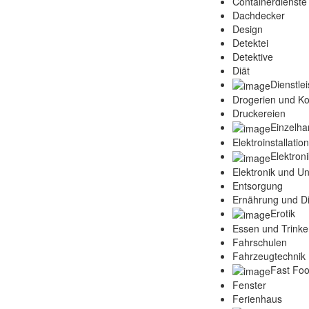
Containerdienste
Dachdecker
Design
Detektei
Detektive
Diät
Dienstle
Drogerien und K
Druckereien
Einzelha
Elektroinstallatio
Elektroni
Elektronik und Un
Entsorgung
Ernährung und Di
Erotik
Essen und Trink
Fahrschulen
Fahrzeugtechnik 
Fast Fo
Fenster
Ferienhaus