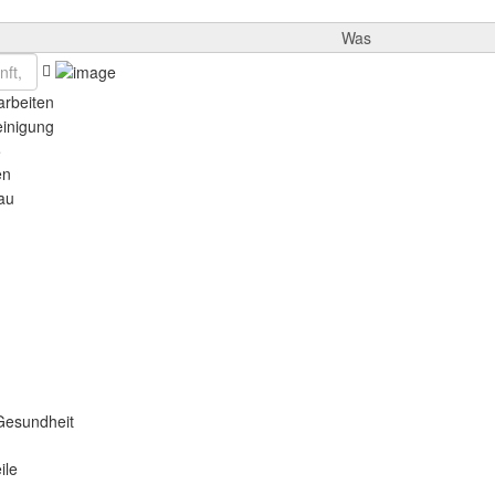
Was
rbeiten
einigung
e
en
au
Gesundheit
ile