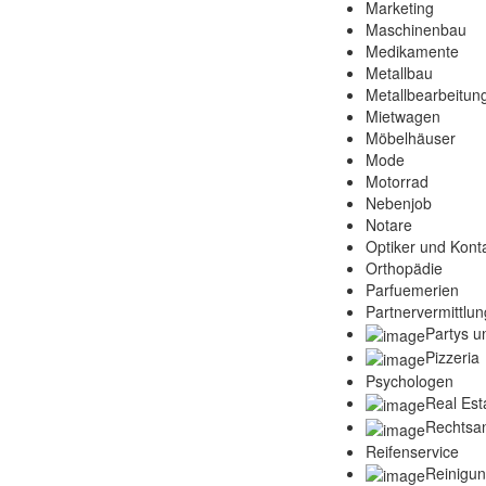
Marketing
Maschinenbau
Medikamente
Metallbau
Metallbearbeitun
Mietwagen
Möbelhäuser
Mode
Motorrad
Nebenjob
Notare
Optiker und Konta
Orthopädie
Parfuemerien
Partnervermittlun
Partys u
Pizzeria
Psychologen
Real Est
Rechtsa
Reifenservice
Reinigu