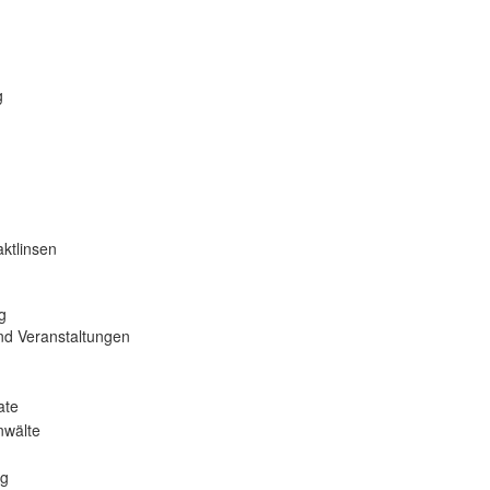
g
ktlinsen
g
nd Veranstaltungen
ate
nwälte
ng