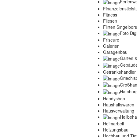
Ferienw
Finanzdienstleis
Fitness
Fliesen
Flirten Singelbör
Foto Digi
Friseure
Galerien
Garagenbau
Garten &
Gebäude
Getränkehändler
Griechis
Großhan
Hamburg
Handyshop
Haushaltswaren
Hausverwaltung
Heilbeh
Heimarbeit
Heizungsbau
Hochbau und Tie