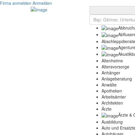
Firma anmelden
Anmelden
Abbrucha
Abflussr
Abschleppdienst
Agentur
Akustikb
Altenheime
Altersvorsorge
Anhänger
Anlageberatung
Anwälte
Apotheken
Arbeitsämter
Architekten
Ärzte
Ärzte & 
Ausbildung
Auto und Ersatzte
Autohäuser