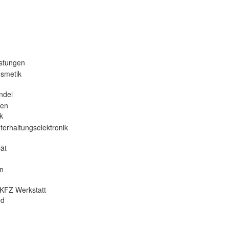
istungen
osmetik
ndel
nen
k
terhaltungselektronik
ät
en
KFZ Werkstatt
od