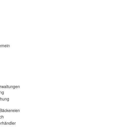
emein
rwaltungen
ng
ehung
Bäckereien
ch
rhändler