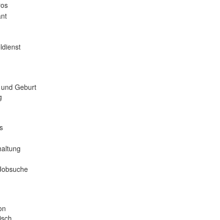
ros
nt
ldienst
 und Geburt
g
s
haltung
 Jobsuche
on
isch