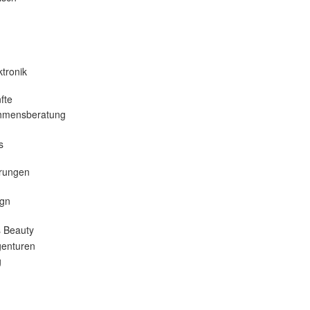
tronik
fte
hmensberatung
s
erungen
gn
 Beauty
enturen
g