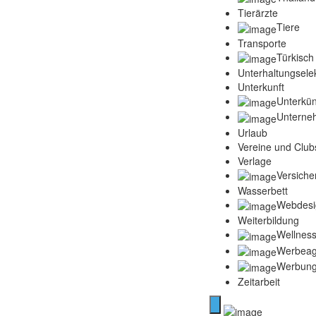
Tierärzte
Tiere
Transporte
Türkisch
Unterhaltungselek
Unterkunft
Unterkün
Unterne
Urlaub
Vereine und Club
Verlage
Versich
Wasserbett
Webdesi
Weiterbildung
Wellness
Werbeag
Werbun
Zeitarbeit