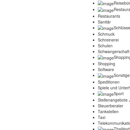
Reisebü
Restaura
Restaurants
Sanitär
Schlüsse
Schmuck
Schreinerei
Schulen
Schwangerschaft
Shoppin
Shopping
Software
Sonstige
Speditionen
Spiele und Unter
Sport
Stellenangebote
Steuerberater
Tankstellen
Taxi
Telekommunikati
Thailänd