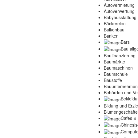
Autovermietung
Autoverwertung
Babyausstattung
Bäckereien
Balkonbau
Banken
Bars
Bau allg
Baufinanzierung
Baumärkte
Baumaschinen
Baumschule
Baustoffe
Bauunternehmen
Behörden und Ve
Bekleidu
Bildung und Erzi
Blumengeschäfte
Cafes & 
Chinesis
Compute