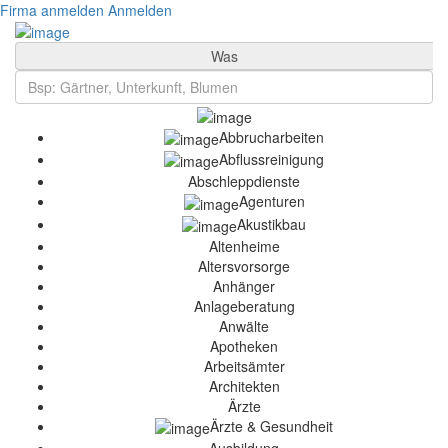
Firma anmelden
Anmelden
Was
Abbrucharbeiten
Abflussreinigung
Abschleppdienste
Agenturen
Akustikbau
Altenheime
Altersvorsorge
Anhänger
Anlageberatung
Anwälte
Apotheken
Arbeitsämter
Architekten
Ärzte
Ärzte & Gesundheit