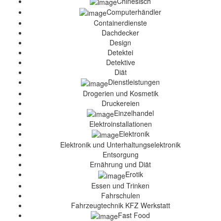
Chinesisch
Computerhändler
Containerdienste
Dachdecker
Design
Detektei
Detektive
Diät
Dienstleistungen
Drogerien und Kosmetik
Druckereien
Einzelhandel
Elektroinstallationen
Elektronik
Elektronik und Unterhaltungselektronik
Entsorgung
Ernährung und Diät
Erotik
Essen und Trinken
Fahrschulen
Fahrzeugtechnik KFZ Werkstatt
Fast Food