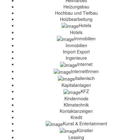
Heimarbeit
Heizungsbau
Hochbau und Tiefbau
Holzbearbeitung
Hotels
Hotels
Immobilien
Immobilien
Import Export
Ingenieure
Internet
Internetfirmen
Italienisch
Kapitalanlagen
KFZ
Kindermode
Klimatechnik
Kontaktanzeigen
Kredit
Kunst & Entertainment
Künstler
Leasing