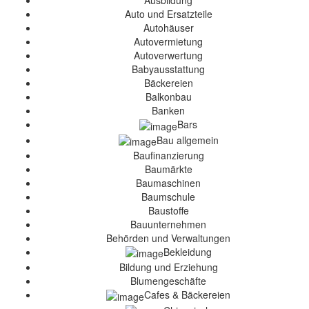
Ausbildung
Auto und Ersatzteile
Autohäuser
Autovermietung
Autoverwertung
Babyausstattung
Bäckereien
Balkonbau
Banken
Bars
Bau allgemein
Baufinanzierung
Baumärkte
Baumaschinen
Baumschule
Baustoffe
Bauunternehmen
Behörden und Verwaltungen
Bekleidung
Bildung und Erziehung
Blumengeschäfte
Cafes & Bäckereien