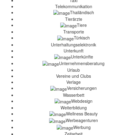
Taxi
Telekommunikation
Thailändisch
Tierärzte
Tiere
Transporte
Türkisch
Unterhaltungselektronik
Unterkunft
Unterkünfte
Unternehmensberatung
Urlaub
Vereine und Clubs
Verlage
Versicherungen
Wasserbett
Webdesign
Weiterbildung
Wellness Beauty
Werbeagenturen
Werbung
Zeitarbeit