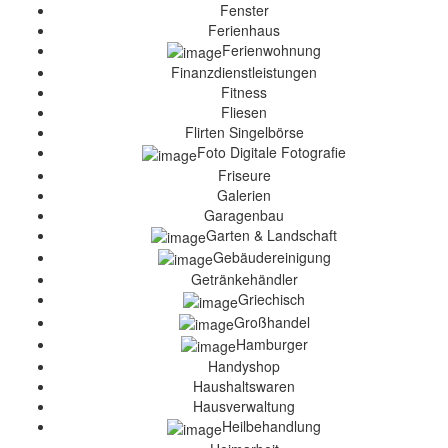
Fenster
Ferienhaus
Ferienwohnung
Finanzdienstleistungen
Fitness
Fliesen
Flirten Singelbörse
Foto Digitale Fotografie
Friseure
Galerien
Garagenbau
Garten & Landschaft
Gebäudereinigung
Getränkehändler
Griechisch
Großhandel
Hamburger
Handyshop
Haushaltswaren
Hausverwaltung
Heilbehandlung