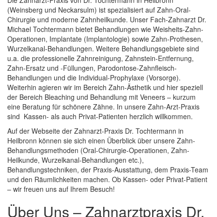
Die Zahnarzt-Praxis von Dr. Tochtermann in Heilbronn
(Weinsberg und Neckarsulm) ist spezialisiert auf Zahn-Oral-
Chirurgie und moderne Zahnheilkunde. Unser Fach-Zahnarzt Dr.
Michael Tochtermann bietet Behandlungen wie Weisheits-Zahn-
Operationen, Implantate (Implantologie) sowie Zahn-Prothesen,
Wurzelkanal-Behandlungen. Weitere Behandlungsgebiete sind
u.a. die professionelle Zahnreinigung, Zahnstein-Entfernung,
Zahn-Ersatz und -Füllungen, Parodontose-Zahnfleisch-
Behandlungen und die Individual-Prophylaxe (Vorsorge).
Weiterhin agieren wir im Bereich Zahn-Ästhetik und hier speziell
der Bereich Bleaching und Behandlung mit Veneers – kurzum
eine Beratung für schönere Zähne. In unsere Zahn-Arzt-Praxis
sind Kassen- als auch Privat-Patienten herzlich willkommen.
Auf der Webseite der Zahnarzt-Praxis Dr. Tochtermann in
Heilbronn können sie sich einen Überblick über unsere Zahn-
Behandlungsmethoden (Oral-Chirurgie-Operationen, Zahn-
Heilkunde, Wurzelkanal-Behandlungen etc.),
Behandlungstechniken, der Praxis-Ausstattung, dem Praxis-Team
und den Räumlichkeiten machen. Ob Kassen- oder Privat-Patient
– wir freuen uns auf Ihrem Besuch!
Über Uns – Zahnarztpraxis Dr.