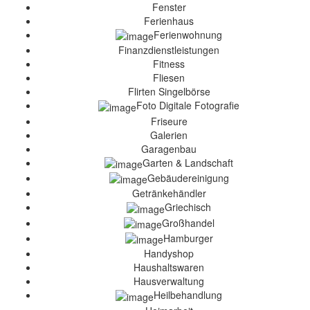
Fenster
Ferienhaus
Ferienwohnung
Finanzdienstleistungen
Fitness
Fliesen
Flirten Singelbörse
Foto Digitale Fotografie
Friseure
Galerien
Garagenbau
Garten & Landschaft
Gebäudereinigung
Getränkehändler
Griechisch
Großhandel
Hamburger
Handyshop
Haushaltswaren
Hausverwaltung
Heilbehandlung