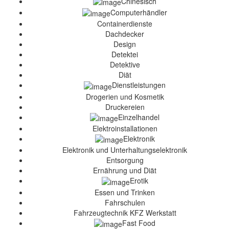
Chinesisch
Computerhändler
Containerdienste
Dachdecker
Design
Detektei
Detektive
Diät
Dienstleistungen
Drogerien und Kosmetik
Druckereien
Einzelhandel
Elektroinstallationen
Elektronik
Elektronik und Unterhaltungselektronik
Entsorgung
Ernährung und Diät
Erotik
Essen und Trinken
Fahrschulen
Fahrzeugtechnik KFZ Werkstatt
Fast Food