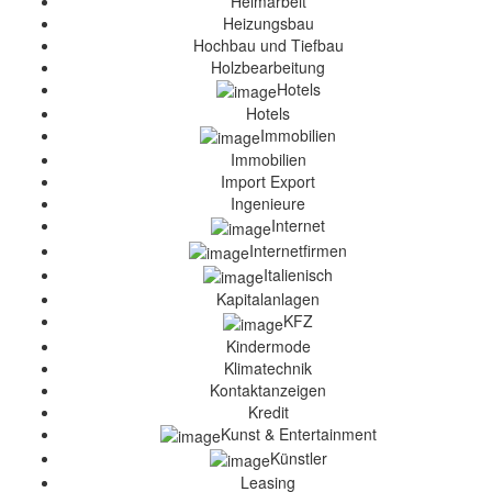
Heimarbeit
Heizungsbau
Hochbau und Tiefbau
Holzbearbeitung
Hotels
Hotels
Immobilien
Immobilien
Import Export
Ingenieure
Internet
Internetfirmen
Italienisch
Kapitalanlagen
KFZ
Kindermode
Klimatechnik
Kontaktanzeigen
Kredit
Kunst & Entertainment
Künstler
Leasing