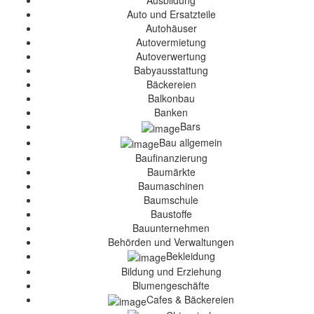
Ausbildung
Auto und Ersatzteile
Autohäuser
Autovermietung
Autoverwertung
Babyausstattung
Bäckereien
Balkonbau
Banken
Bars
Bau allgemein
Baufinanzierung
Baumärkte
Baumaschinen
Baumschule
Baustoffe
Bauunternehmen
Behörden und Verwaltungen
Bekleidung
Bildung und Erziehung
Blumengeschäfte
Cafes & Bäckereien