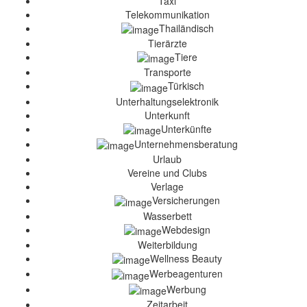
Taxi
Telekommunikation
Thailändisch
Tierärzte
Tiere
Transporte
Türkisch
Unterhaltungselektronik
Unterkunft
Unterkünfte
Unternehmensberatung
Urlaub
Vereine und Clubs
Verlage
Versicherungen
Wasserbett
Webdesign
Weiterbildung
Wellness Beauty
Werbeagenturen
Werbung
Zeitarbeit