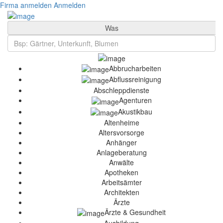
Firma anmelden
Anmelden
Was
Abbrucharbeiten
Abflussreinigung
Abschleppdienste
Agenturen
Akustikbau
Altenheime
Altersvorsorge
Anhänger
Anlageberatung
Anwälte
Apotheken
Arbeitsämter
Architekten
Ärzte
Ärzte & Gesundheit