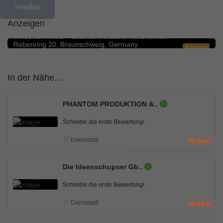
Anzeigen
Blumengeschäfte
5.0
Rosenbote.de – Blumenversand für Blumen
Rebenring 20, Braunschweig, Germany
Anzeige
In der Nähe…
PHANTOM PRODUKTION &..
Schreibe die erste Bewertung!
Darmstadt
40.2 km
Die Ideenschupser Gb..
Schreibe die erste Bewertung!
Darmstadt
54.9 km