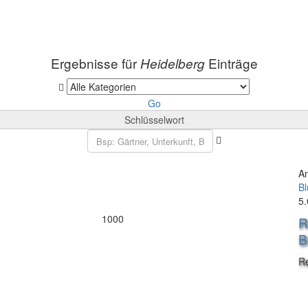
Ergebnisse für
Einträge
Heidelberg
Go
Schlüsselwort
A
B
5.
1000
R
B
R