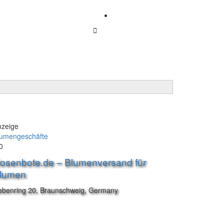
Firma anmelden
Anmelden
nzeige
lumengeschäfte
0
osenbote.de – Blumenversand für
lumen
ebenring 20, Braunschweig, Germany