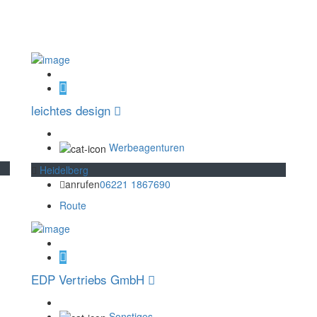
leichtes design
Werbeagenturen
Heidelberg
anrufen
06221 1867690
Route
EDP Vertriebs GmbH
Sonstiges