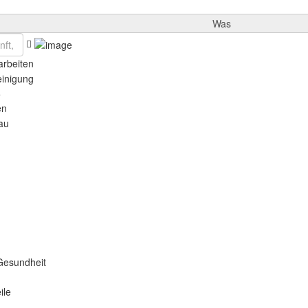
Was
rbeiten
einigung
e
en
au
Gesundheit
ile