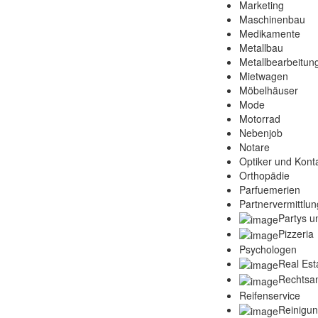
Marketing
Maschinenbau
Medikamente
Metallbau
Metallbearbeitun
Mietwagen
Möbelhäuser
Mode
Motorrad
Nebenjob
Notare
Optiker und Konta
Orthopädie
Parfuemerien
Partnervermittlun
Partys u
Pizzeria
Psychologen
Real Est
Rechtsa
Reifenservice
Reinigu