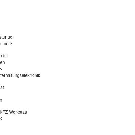
istungen
osmetik
ndel
nen
k
terhaltungselektronik
ät
en
KFZ Werkstatt
od