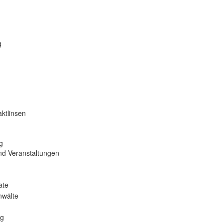
g
ktlinsen
g
nd Veranstaltungen
ate
nwälte
ng