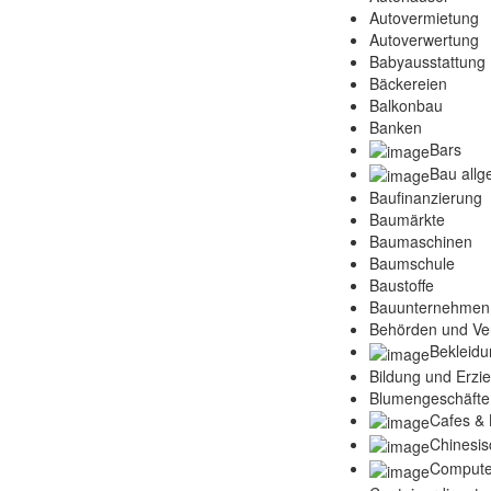
Autovermietung
Autoverwertung
Babyausstattung
Bäckereien
Balkonbau
Banken
Bars
Bau allg
Baufinanzierung
Baumärkte
Baumaschinen
Baumschule
Baustoffe
Bauunternehmen
Behörden und Ve
Bekleidu
Bildung und Erzi
Blumengeschäfte
Cafes & 
Chinesis
Compute