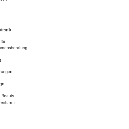
tronik
fte
hmensberatung
s
erungen
gn
 Beauty
enturen
g