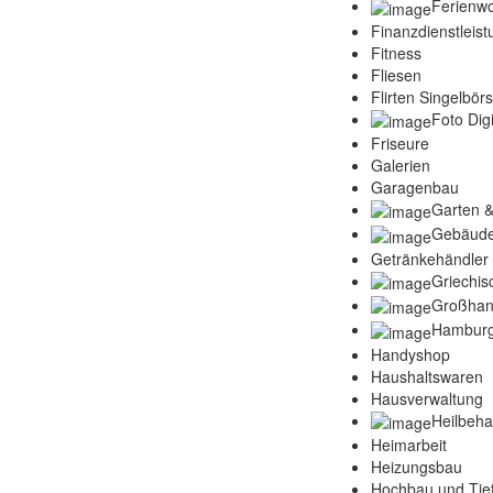
Ferienw
Finanzdienstleis
Fitness
Fliesen
Flirten Singelbör
Foto Digi
Friseure
Galerien
Garagenbau
Garten &
Gebäude
Getränkehändler
Griechis
Großhan
Hamburg
Handyshop
Haushaltswaren
Hausverwaltung
Heilbeh
Heimarbeit
Heizungsbau
Hochbau und Tie