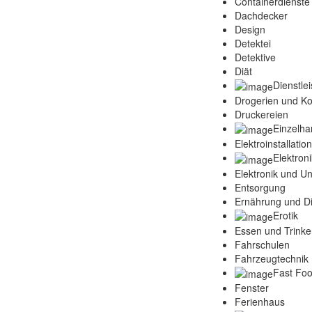
Containerdienste
Dachdecker
Design
Detektei
Detektive
Diät
Dienstle
Drogerien und K
Druckereien
Einzelha
Elektroinstallatio
Elektroni
Elektronik und Un
Entsorgung
Ernährung und Di
Erotik
Essen und Trink
Fahrschulen
Fahrzeugtechnik 
Fast Fo
Fenster
Ferienhaus