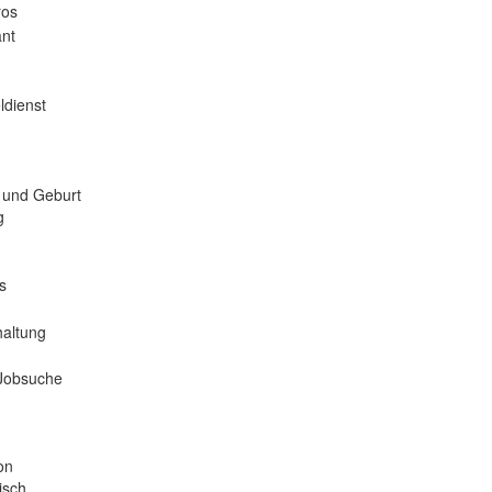
ros
nt
ldienst
 und Geburt
g
s
haltung
 Jobsuche
on
isch