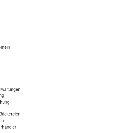
emein
rwaltungen
ng
ehung
Bäckereien
ch
rhändler