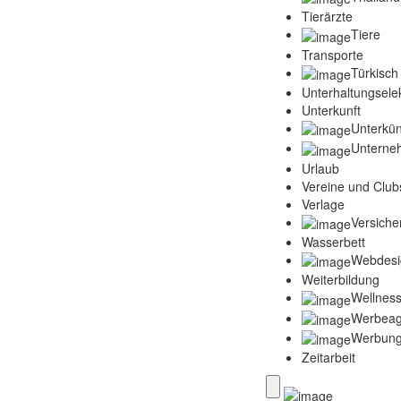
Tierärzte
Tiere
Transporte
Türkisch
Unterhaltungselek
Unterkunft
Unterkün
Unterne
Urlaub
Vereine und Club
Verlage
Versich
Wasserbett
Webdesi
Weiterbildung
Wellness
Werbeag
Werbun
Zeitarbeit