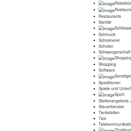
Reisebü
Restaura
Restaurants
Sanitär
Schlüsse
Schmuck
Schreinerei
Schulen
Schwangerschaft
Shoppin
Shopping
Software
Sonstige
Speditionen
Spiele und Unter
Sport
Stellenangebote
Steuerberater
Tankstellen
Taxi
Telekommunikati
Thailänd