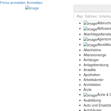
Firma anmelden
Anmelden
Abbrucha
Abflussr
Abschleppdienst
Agentur
Akustikb
Altenheime
Altersvorsorge
Anhänger
Anlageberatung
Anwälte
Apotheken
Arbeitsämter
Architekten
Ärzte
Ärzte & 
Ausbildung
Auto und Ersatzte
Autohäuser