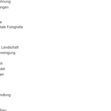
ohnung
tungen
se
tale Fotografie
 Landschaft
reinigung
ch
del
er
andlung
fbau