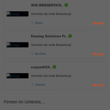
SHS WEBSERVICE..
Schreibe die erste Bewertung!
Issum
35.6 km
Karatag Solutions Pr..
Schreibe die erste Bewertung!
Bochum
56.3 km
copyedit24..
Schreibe die erste Bewertung!
Viersen
66.7 km
Firmen im Umkreis…