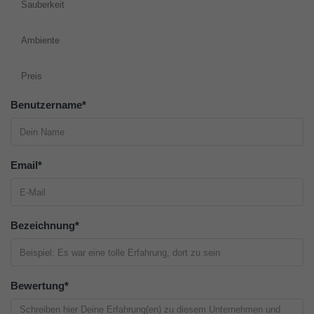
Sauberkeit
Ambiente
Preis
Benutzername
*
Email
*
Bezeichnung
*
Bewertung
*