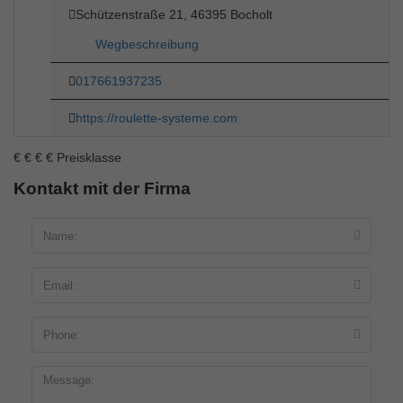
Schützenstraße 21, 46395 Bocholt
Wegbeschreibung
017661937235
https://roulette-systeme.com
€
€
€
€
Preisklasse
Kontakt mit der Firma