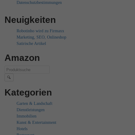
Datenschutzbestimmungen
Neuigkeiten
Robotinho wird zu Firmaxx
Marketing, SEO, Onlineshop
Satirische Artikel
Amazon
🔍
Kategorien
Garten & Landschaft
Dienstleistungen
Immobilien
Kunst & Entertainment
Hotels