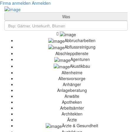
Firma anmelden
Anmelden
Was
Abbrucharbeiten
Abflussreinigung
Abschleppdienste
Agenturen
Akustikbau
Altenheime
Altersvorsorge
Anhänger
Anlageberatung
Anwälte
Apotheken
Arbeitsämter
Architekten
Ärzte
Ärzte & Gesundheit