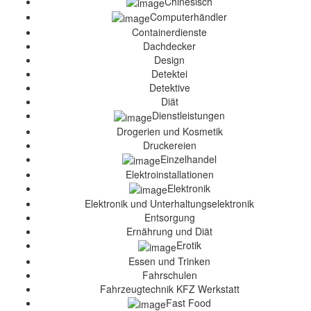
Chinesisch
Computerhändler
Containerdienste
Dachdecker
Design
Detektei
Detektive
Diät
Dienstleistungen
Drogerien und Kosmetik
Druckereien
Einzelhandel
Elektroinstallationen
Elektronik
Elektronik und Unterhaltungselektronik
Entsorgung
Ernährung und Diät
Erotik
Essen und Trinken
Fahrschulen
Fahrzeugtechnik KFZ Werkstatt
Fast Food