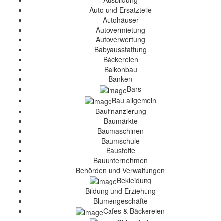
Ausbildung
Auto und Ersatzteile
Autohäuser
Autovermietung
Autoverwertung
Babyausstattung
Bäckereien
Balkonbau
Banken
Bars
Bau allgemein
Baufinanzierung
Baumärkte
Baumaschinen
Baumschule
Baustoffe
Bauunternehmen
Behörden und Verwaltungen
Bekleidung
Bildung und Erziehung
Blumengeschäfte
Cafes & Bäckereien