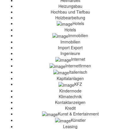
Heimarbeit
Heizungsbau
Hochbau und Tiefbau
Holzbearbeitung
Hotels
Hotels
Immobilien
Immobilien
Import Export
Ingenieure
Internet
Internetfirmen
Italienisch
Kapitalanlagen
KFZ
Kindermode
Klimatechnik
Kontaktanzeigen
Kredit
Kunst & Entertainment
Künstler
Leasing