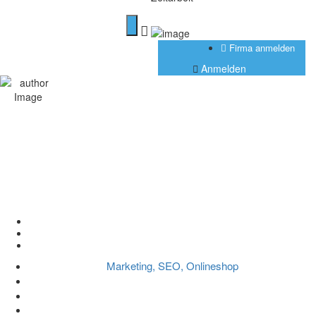
Firma anmelden
Anmelden
Der Arbeitsumfang
einfach erklärt
Home
Marketing, SEO, Onlineshop
Der Arbeitsumfang einfach erklärt
Marketing, SEO, Onlineshop
Illya
Keine Kommentare
14. April 2025