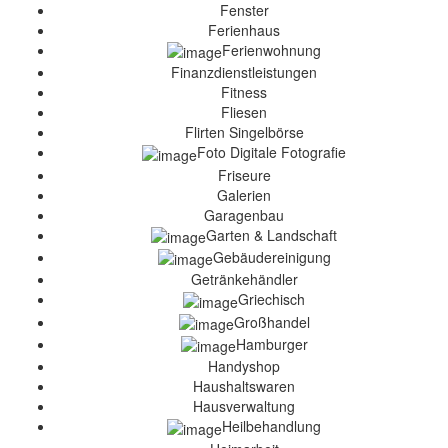
Fenster
Ferienhaus
Ferienwohnung
Finanzdienstleistungen
Fitness
Fliesen
Flirten Singelbörse
Foto Digitale Fotografie
Friseure
Galerien
Garagenbau
Garten & Landschaft
Gebäudereinigung
Getränkehändler
Griechisch
Großhandel
Hamburger
Handyshop
Haushaltswaren
Hausverwaltung
Heilbehandlung