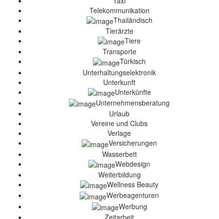
Taxi
Telekommunikation
Thailändisch
Tierärzte
Tiere
Transporte
Türkisch
Unterhaltungselektronik
Unterkunft
Unterkünfte
Unternehmensberatung
Urlaub
Vereine und Clubs
Verlage
Versicherungen
Wasserbett
Webdesign
Weiterbildung
Wellness Beauty
Werbeagenturen
Werbung
Zeitarbeit