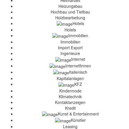
Heimarbeit
Heizungsbau
Hochbau und Tiefbau
Holzbearbeitung
Hotels
Hotels
Immobilien
Immobilien
Import Export
Ingenieure
Internet
Internetfirmen
Italienisch
Kapitalanlagen
KFZ
Kindermode
Klimatechnik
Kontaktanzeigen
Kredit
Kunst & Entertainment
Künstler
Leasing