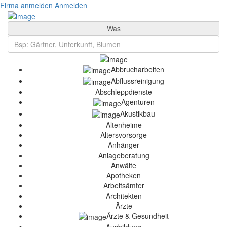
Firma anmelden
Anmelden
Was
Abbrucharbeiten
Abflussreinigung
Abschleppdienste
Agenturen
Akustikbau
Altenheime
Altersvorsorge
Anhänger
Anlageberatung
Anwälte
Apotheken
Arbeitsämter
Architekten
Ärzte
Ärzte & Gesundheit