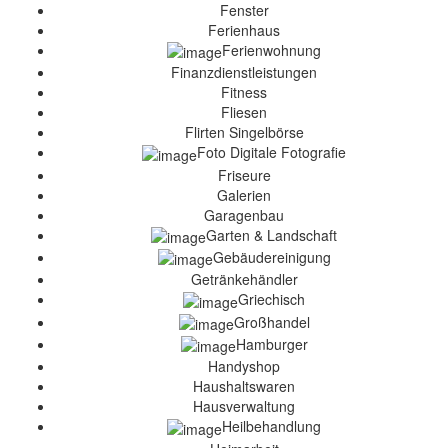
Fenster
Ferienhaus
Ferienwohnung
Finanzdienstleistungen
Fitness
Fliesen
Flirten Singelbörse
Foto Digitale Fotografie
Friseure
Galerien
Garagenbau
Garten & Landschaft
Gebäudereinigung
Getränkehändler
Griechisch
Großhandel
Hamburger
Handyshop
Haushaltswaren
Hausverwaltung
Heilbehandlung