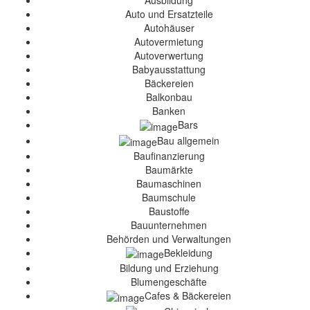
Ausbildung
Auto und Ersatzteile
Autohäuser
Autovermietung
Autoverwertung
Babyausstattung
Bäckereien
Balkonbau
Banken
Bars
Bau allgemein
Baufinanzierung
Baumärkte
Baumaschinen
Baumschule
Baustoffe
Bauunternehmen
Behörden und Verwaltungen
Bekleidung
Bildung und Erziehung
Blumengeschäfte
Cafes & Bäckereien