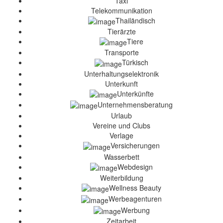
Taxi
Telekommunikation
Thailändisch
Tierärzte
Tiere
Transporte
Türkisch
Unterhaltungselektronik
Unterkunft
Unterkünfte
Unternehmensberatung
Urlaub
Vereine und Clubs
Verlage
Versicherungen
Wasserbett
Webdesign
Weiterbildung
Wellness Beauty
Werbeagenturen
Werbung
Zeitarbeit