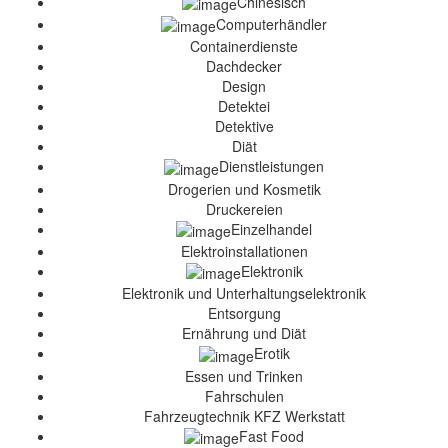
Chinesisch
Computerhändler
Containerdienste
Dachdecker
Design
Detektei
Detektive
Diät
Dienstleistungen
Drogerien und Kosmetik
Druckereien
Einzelhandel
Elektroinstallationen
Elektronik
Elektronik und Unterhaltungselektronik
Entsorgung
Ernährung und Diät
Erotik
Essen und Trinken
Fahrschulen
Fahrzeugtechnik KFZ Werkstatt
Fast Food