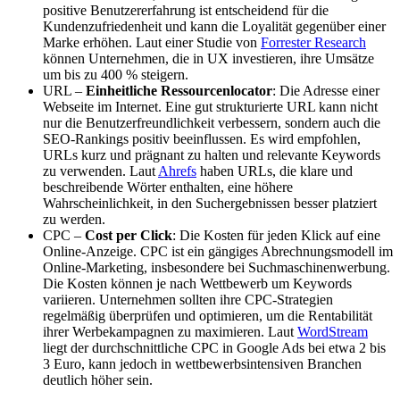
positive Benutzererfahrung ist entscheidend für die
Kundenzufriedenheit und kann die Loyalität gegenüber einer
Marke erhöhen. Laut einer Studie von
Forrester Research
können Unternehmen, die in UX investieren, ihre Umsätze
um bis zu 400 % steigern.
URL –
Einheitliche Ressourcenlocator
: Die Adresse einer
Webseite im Internet. Eine gut strukturierte URL kann nicht
nur die Benutzerfreundlichkeit verbessern, sondern auch die
SEO-Rankings positiv beeinflussen. Es wird empfohlen,
URLs kurz und prägnant zu halten und relevante Keywords
zu verwenden. Laut
Ahrefs
haben URLs, die klare und
beschreibende Wörter enthalten, eine höhere
Wahrscheinlichkeit, in den Suchergebnissen besser platziert
zu werden.
CPC –
Cost per Click
: Die Kosten für jeden Klick auf eine
Online-Anzeige. CPC ist ein gängiges Abrechnungsmodell im
Online-Marketing, insbesondere bei Suchmaschinenwerbung.
Die Kosten können je nach Wettbewerb um Keywords
variieren. Unternehmen sollten ihre CPC-Strategien
regelmäßig überprüfen und optimieren, um die Rentabilität
ihrer Werbekampagnen zu maximieren. Laut
WordStream
liegt der durchschnittliche CPC in Google Ads bei etwa 2 bis
3 Euro, kann jedoch in wettbewerbsintensiven Branchen
deutlich höher sein.