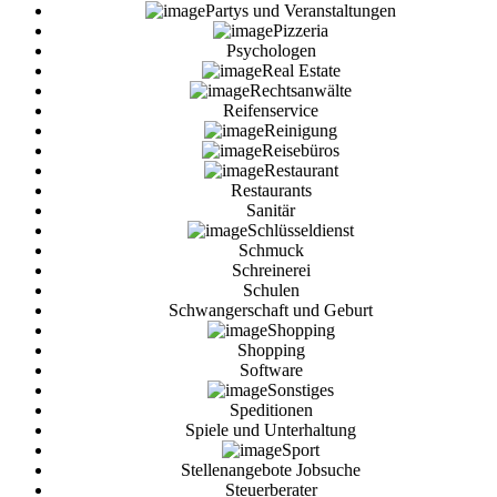
Partys und Veranstaltungen
Pizzeria
Psychologen
Real Estate
Rechtsanwälte
Reifenservice
Reinigung
Reisebüros
Restaurant
Restaurants
Sanitär
Schlüsseldienst
Schmuck
Schreinerei
Schulen
Schwangerschaft und Geburt
Shopping
Shopping
Software
Sonstiges
Speditionen
Spiele und Unterhaltung
Sport
Stellenangebote Jobsuche
Steuerberater