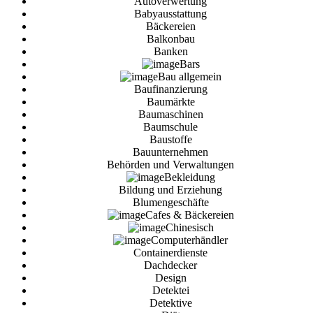
Autoverwertung
Babyausstattung
Bäckereien
Balkonbau
Banken
Bars
Bau allgemein
Baufinanzierung
Baumärkte
Baumaschinen
Baumschule
Baustoffe
Bauunternehmen
Behörden und Verwaltungen
Bekleidung
Bildung und Erziehung
Blumengeschäfte
Cafes & Bäckereien
Chinesisch
Computerhändler
Containerdienste
Dachdecker
Design
Detektei
Detektive