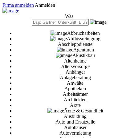
Firma anmelden
Anmelden
Was
Abbrucharbeiten
Abflussreinigung
Abschleppdienste
Agenturen
Akustikbau
Altenheime
Altersvorsorge
Anhänger
Anlageberatung
Anwälte
Apotheken
Arbeitsämter
Architekten
Ärzte
Ärzte & Gesundheit
Ausbildung
Auto und Ersatzteile
Autohäuser
Autovermietung