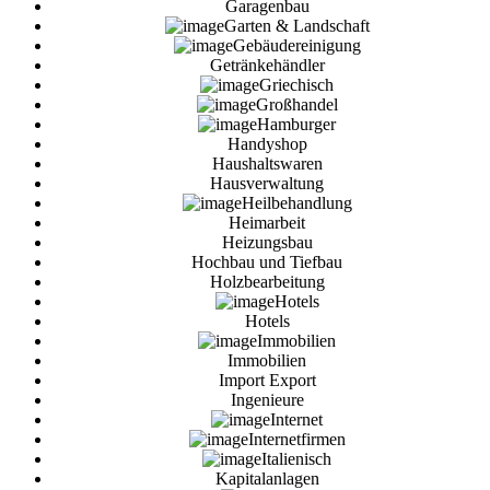
Garagenbau
Garten & Landschaft
Gebäudereinigung
Getränkehändler
Griechisch
Großhandel
Hamburger
Handyshop
Haushaltswaren
Hausverwaltung
Heilbehandlung
Heimarbeit
Heizungsbau
Hochbau und Tiefbau
Holzbearbeitung
Hotels
Hotels
Immobilien
Immobilien
Import Export
Ingenieure
Internet
Internetfirmen
Italienisch
Kapitalanlagen