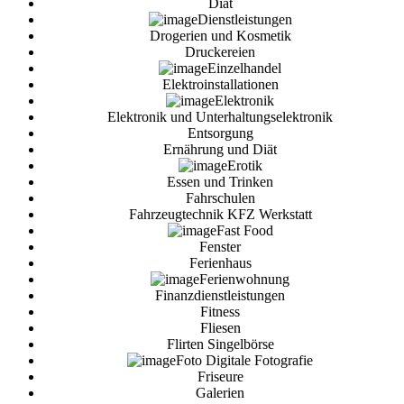
Diät
Dienstleistungen
Drogerien und Kosmetik
Druckereien
Einzelhandel
Elektroinstallationen
Elektronik
Elektronik und Unterhaltungselektronik
Entsorgung
Ernährung und Diät
Erotik
Essen und Trinken
Fahrschulen
Fahrzeugtechnik KFZ Werkstatt
Fast Food
Fenster
Ferienhaus
Ferienwohnung
Finanzdienstleistungen
Fitness
Fliesen
Flirten Singelbörse
Foto Digitale Fotografie
Friseure
Galerien