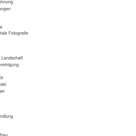
ohnung
tungen
se
tale Fotografie
 Landschaft
reinigung
ch
del
er
andlung
fbau