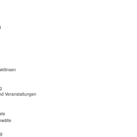
g
ktlinsen
g
nd Veranstaltungen
ate
nwälte
ng