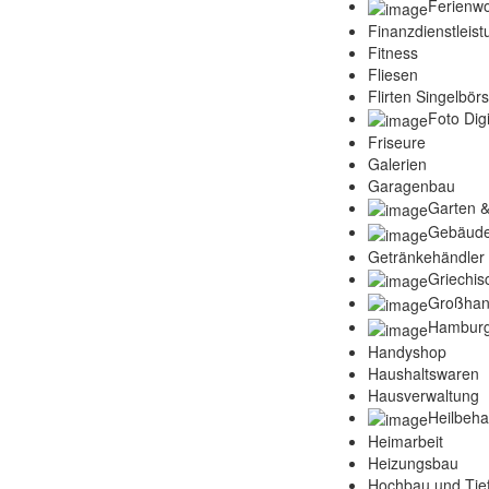
Ferienw
Finanzdienstleis
Fitness
Fliesen
Flirten Singelbör
Foto Digi
Friseure
Galerien
Garagenbau
Garten &
Gebäude
Getränkehändler
Griechis
Großhan
Hamburg
Handyshop
Haushaltswaren
Hausverwaltung
Heilbeh
Heimarbeit
Heizungsbau
Hochbau und Tie