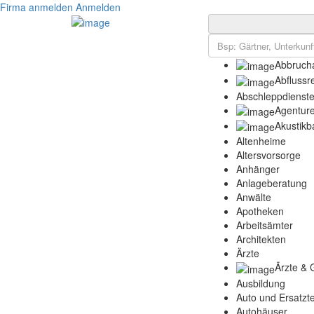
Firma anmelden
Anmelden
Abbrucha
Abflussr
Abschleppdienst
Agentur
Akustikb
Altenheime
Altersvorsorge
Anhänger
Anlageberatung
Anwälte
Apotheken
Arbeitsämter
Architekten
Ärzte
Ärzte & 
Ausbildung
Auto und Ersatzte
Autohäuser