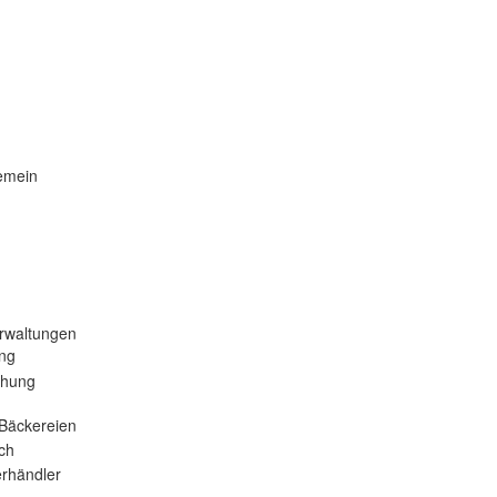
emein
rwaltungen
ng
ehung
Bäckereien
ch
rhändler