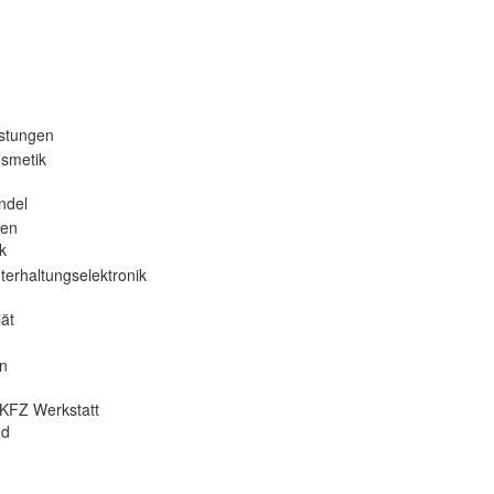
istungen
osmetik
ndel
nen
k
terhaltungselektronik
ät
en
KFZ Werkstatt
od