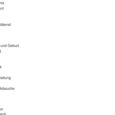
ros
nt
ldienst
 und Geburt
g
s
haltung
 Jobsuche
on
isch