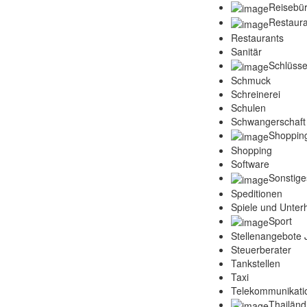
Reisebü
Restaura
Restaurants
Sanitär
Schlüsse
Schmuck
Schreinerei
Schulen
Schwangerschaft
Shoppin
Shopping
Software
Sonstige
Speditionen
Spiele und Unter
Sport
Stellenangebote
Steuerberater
Tankstellen
Taxi
Telekommunikati
Thailänd