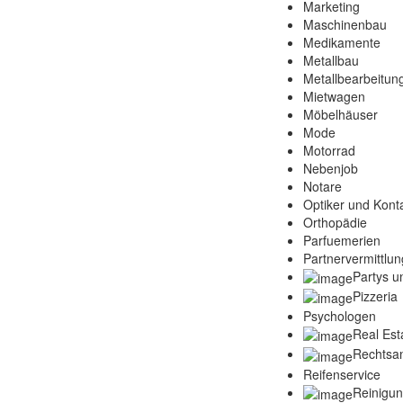
Marketing
Maschinenbau
Medikamente
Metallbau
Metallbearbeitun
Mietwagen
Möbelhäuser
Mode
Motorrad
Nebenjob
Notare
Optiker und Konta
Orthopädie
Parfuemerien
Partnervermittlun
Partys u
Pizzeria
Psychologen
Real Est
Rechtsa
Reifenservice
Reinigu