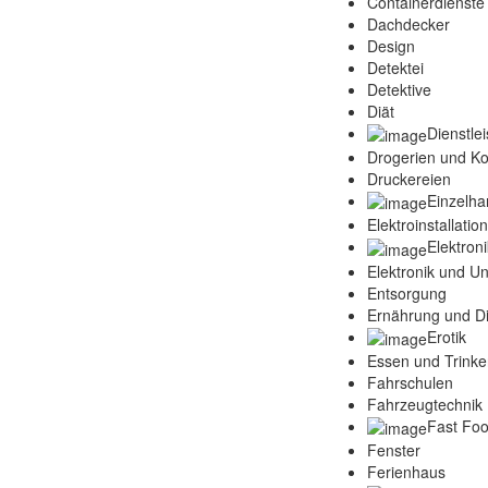
Containerdienste
Dachdecker
Design
Detektei
Detektive
Diät
Dienstle
Drogerien und K
Druckereien
Einzelha
Elektroinstallatio
Elektroni
Elektronik und Un
Entsorgung
Ernährung und Di
Erotik
Essen und Trink
Fahrschulen
Fahrzeugtechnik 
Fast Fo
Fenster
Ferienhaus