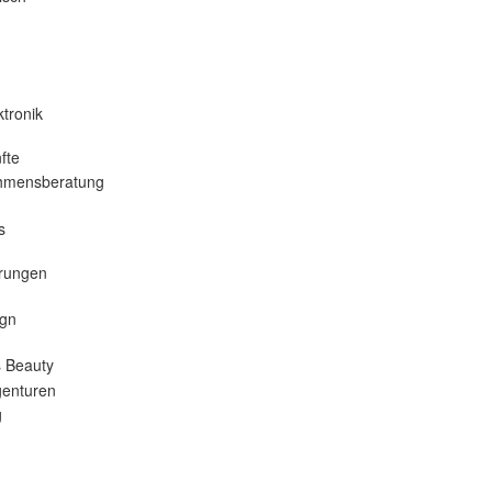
tronik
fte
hmensberatung
s
erungen
gn
 Beauty
enturen
g