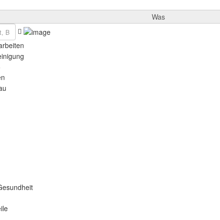
Was
rbeiten
einigung
e
en
au
Gesundheit
ile