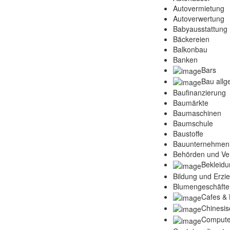
Autovermietung
Autoverwertung
Babyausstattung
Bäckereien
Balkonbau
Banken
Bars
Bau allg
Baufinanzierung
Baumärkte
Baumaschinen
Baumschule
Baustoffe
Bauunternehmen
Behörden und Ve
Bekleidu
Bildung und Erzi
Blumengeschäfte
Cafes & 
Chinesis
Compute