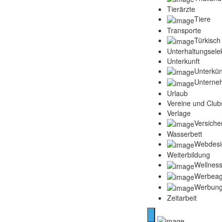
Tierärzte
Tiere
Transporte
Türkisch
Unterhaltungselek
Unterkunft
Unterkün
Unterne
Urlaub
Vereine und Club
Verlage
Versich
Wasserbett
Webdesi
Weiterbildung
Wellness
Werbeag
Werbun
Zeitarbeit