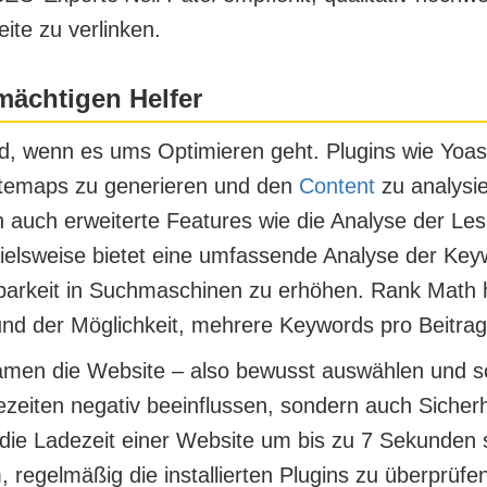
ite zu verlinken.
mächtigen Helfer
d, wenn es ums Optimieren geht. Plugins wie
Yoa
itemaps zu generieren und den
Content
zu analysie
auch erweiterte Features wie die Analyse der Lesb
ielsweise bietet eine umfassende Analyse der Key
barkeit in Suchmaschinen zu erhöhen.
Rank Math
h
nd der Möglichkeit, mehrere Keywords pro Beitrag
samen die Website – also bewusst auswählen und s
ezeiten negativ beeinflussen, sondern auch Sicherhe
ie Ladezeit einer Website um bis zu 7 Sekunden s
am, regelmäßig die installierten Plugins zu überprüf