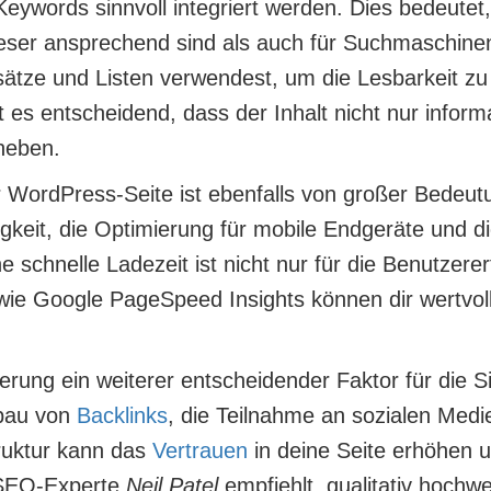
 Keywords sinnvoll integriert werden. Dies bedeutet
 Leser ansprechend sind als auch für Suchmaschinen
bsätze und Listen verwendest, um die Lesbarkeit 
 es entscheidend, dass der Inhalt nicht nur informat
heben.
 WordPress-Seite ist ebenfalls von großer Bedeut
eit, die Optimierung für mobile Endgeräte und die
ne schnelle Ladezeit ist nicht nur für die Benutzer
 wie Google PageSpeed Insights können dir wertvol
ierung
ein weiterer entscheidender Faktor für die S
bau von
Backlinks
, die Teilnahme an sozialen Medi
truktur kann das
Vertrauen
in deine Seite erhöhen 
 SEO-Experte
Neil Patel
empfiehlt, qualitativ hochwer