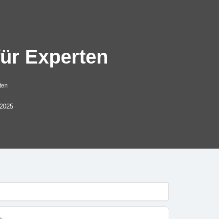
für Experten
ten
 2025