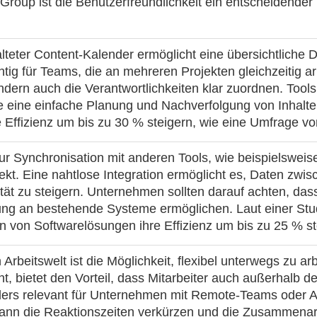
roup ist die Benutzerfreundlichkeit ein entscheidender 
alteter Content-Kalender ermöglicht eine übersichtliche 
ig für Teams, die an mehreren Projekten gleichzeitig arb
ondern auch die Verantwortlichkeiten klar zuordnen. Tools
die eine einfache Planung und Nachverfolgung von Inhal
 Effizienz um bis zu 30 % steigern, wie eine Umfrage vo
zur Synchronisation mit anderen Tools, wie beispielswe
spekt. Eine nahtlose Integration ermöglicht es, Daten zw
tät zu steigern. Unternehmen sollten darauf achten, das
ndung an bestehende Systeme ermöglichen. Laut einer S
n von Softwarelösungen ihre Effizienz um bis zu 25 % st
n Arbeitswelt ist die Möglichkeit, flexibel unterwegs zu ar
t, bietet den Vorteil, dass Mitarbeiter auch außerhalb d
ders relevant für Unternehmen mit Remote-Teams oder A
ann die Reaktionszeiten verkürzen und die Zusammenarb