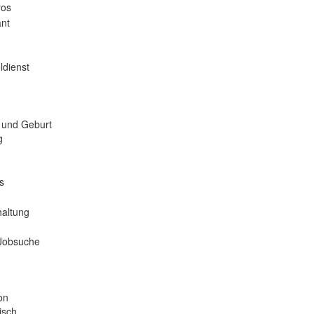
ros
nt
ldienst
 und Geburt
g
s
haltung
 Jobsuche
on
isch