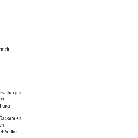
emein
rwaltungen
ng
ehung
Bäckereien
ch
rhändler