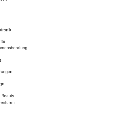
tronik
fte
hmensberatung
s
erungen
gn
 Beauty
enturen
g