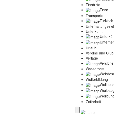
Tierärzte
Tiere
Transporte
Türkisch
Unterhaltungselek
Unterkunft
Unterkün
Unterne
Urlaub
Vereine und Club
Verlage
Versich
Wasserbett
Webdesi
Weiterbildung
Wellness
Werbeag
Werbun
Zeitarbeit