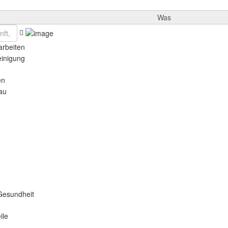
Was
rbeiten
einigung
e
en
au
Gesundheit
ile