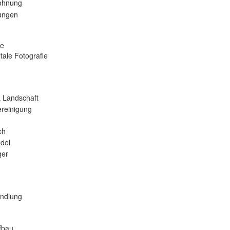
ohnung
tungen
se
tale Fotografie
 Landschaft
reinigung
ch
del
er
andlung
fbau