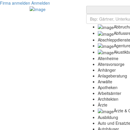
Firma anmelden
Anmelden
Abbrucha
Abflussr
Abschleppdienst
Agentur
Akustikb
Altenheime
Altersvorsorge
Anhänger
Anlageberatung
Anwälte
Apotheken
Arbeitsämter
Architekten
Ärzte
Ärzte & 
Ausbildung
Auto und Ersatzte
Autohäuser