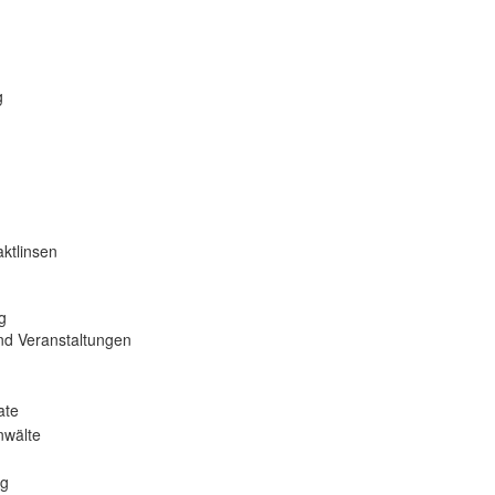
g
ktlinsen
g
nd Veranstaltungen
ate
nwälte
ng