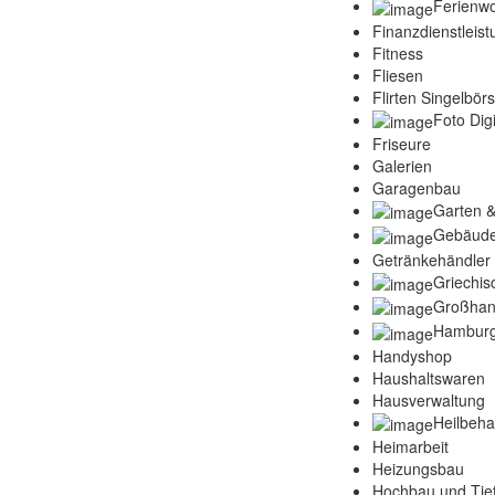
Ferienw
Finanzdienstleis
Fitness
Fliesen
Flirten Singelbör
Foto Digi
Friseure
Galerien
Garagenbau
Garten &
Gebäude
Getränkehändler
Griechis
Großhan
Hamburg
Handyshop
Haushaltswaren
Hausverwaltung
Heilbeh
Heimarbeit
Heizungsbau
Hochbau und Tie