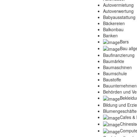
Autovermietung
Autoverwertung
Babyausstattung
Bäckereien
Balkonbau
Banken
Bars
Bau allg
Baufinanzierung
Baumärkte
Baumaschinen
Baumschule
Baustoffe
Bauunternehmen
Behörden und Ve
Bekleidu
Bildung und Erzi
Blumengeschäfte
Cafes & 
Chinesis
Compute