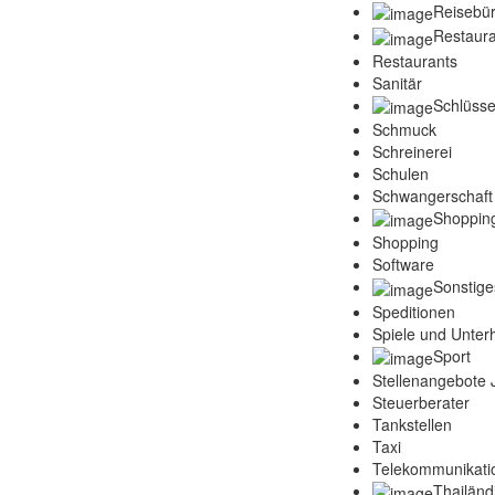
Reisebü
Restaura
Restaurants
Sanitär
Schlüsse
Schmuck
Schreinerei
Schulen
Schwangerschaft
Shoppin
Shopping
Software
Sonstige
Speditionen
Spiele und Unter
Sport
Stellenangebote
Steuerberater
Tankstellen
Taxi
Telekommunikati
Thailänd