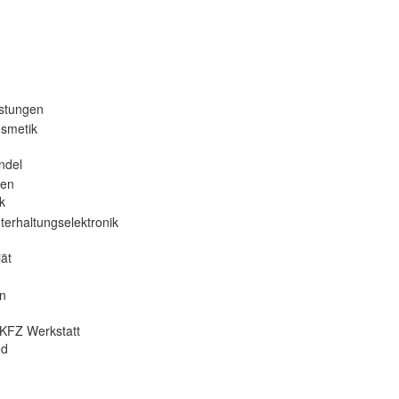
istungen
osmetik
ndel
nen
k
terhaltungselektronik
ät
en
KFZ Werkstatt
od