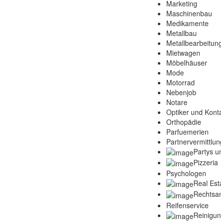
Marketing
Maschinenbau
Medikamente
Metallbau
Metallbearbeitun
Mietwagen
Möbelhäuser
Mode
Motorrad
Nebenjob
Notare
Optiker und Konta
Orthopädie
Parfuemerien
Partnervermittlun
Partys u
Pizzeria
Psychologen
Real Est
Rechtsa
Reifenservice
Reinigu