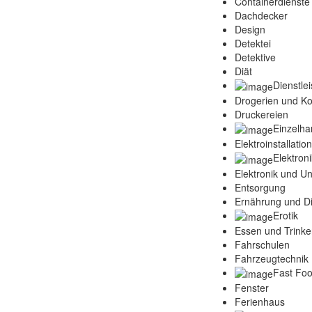
Containerdienste
Dachdecker
Design
Detektei
Detektive
Diät
Dienstle
Drogerien und K
Druckereien
Einzelha
Elektroinstallatio
Elektroni
Elektronik und Un
Entsorgung
Ernährung und Di
Erotik
Essen und Trink
Fahrschulen
Fahrzeugtechnik 
Fast Fo
Fenster
Ferienhaus