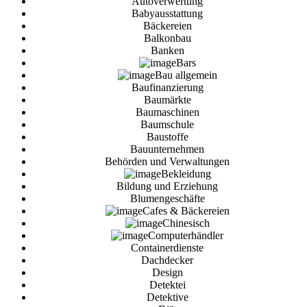
Autoverwertung
Babyausstattung
Bäckereien
Balkonbau
Banken
Bars
Bau allgemein
Baufinanzierung
Baumärkte
Baumaschinen
Baumschule
Baustoffe
Bauunternehmen
Behörden und Verwaltungen
Bekleidung
Bildung und Erziehung
Blumengeschäfte
Cafes & Bäckereien
Chinesisch
Computerhändler
Containerdienste
Dachdecker
Design
Detektei
Detektive