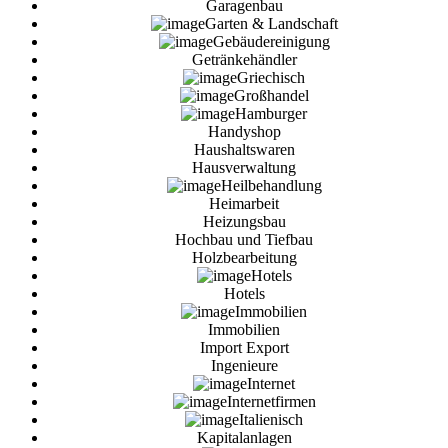
Garagenbau
Garten & Landschaft
Gebäudereinigung
Getränkehändler
Griechisch
Großhandel
Hamburger
Handyshop
Haushaltswaren
Hausverwaltung
Heilbehandlung
Heimarbeit
Heizungsbau
Hochbau und Tiefbau
Holzbearbeitung
Hotels
Hotels
Immobilien
Immobilien
Import Export
Ingenieure
Internet
Internetfirmen
Italienisch
Kapitalanlagen