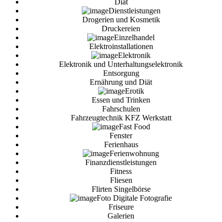
Diät
Dienstleistungen
Drogerien und Kosmetik
Druckereien
Einzelhandel
Elektroinstallationen
Elektronik
Elektronik und Unterhaltungselektronik
Entsorgung
Ernährung und Diät
Erotik
Essen und Trinken
Fahrschulen
Fahrzeugtechnik KFZ Werkstatt
Fast Food
Fenster
Ferienhaus
Ferienwohnung
Finanzdienstleistungen
Fitness
Fliesen
Flirten Singelbörse
Foto Digitale Fotografie
Friseure
Galerien