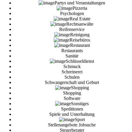
Partys und Veranstaltungen
Pizzeria
Psychologen
Real Estate
Rechtsanwälte
Reifenservice
Reinigung
Reisebüros
Restaurant
Restaurants
Sanitär
Schlüsseldienst
Schmuck
Schreinerei
Schulen
Schwangerschaft und Geburt
Shopping
Shopping
Software
Sonstiges
Speditionen
Spiele und Unterhaltung
Sport
Stellenangebote Jobsuche
Steuerberater