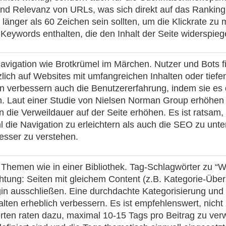
und Relevanz von URLs, was sich direkt auf das Rankin
 länger als 60 Zeichen sein sollten, um die Klickrate z
 Keywords enthalten, die den Inhalt der Seite widerspieg
Navigation wie Brotkrümel im Märchen. Nutzer und Bots 
ch auf Websites mit umfangreichen Inhalten oder tiefen 
ern verbessern auch die Benutzererfahrung, indem sie es
n. Laut einer Studie von Nielsen Norman Group erhöhe
 die Verweildauer auf der Seite erhöhen. Es ist ratsam,
l die Navigation zu erleichtern als auch die SEO zu unt
besser zu verstehen.
Themen wie in einer Bibliothek. Tag-Schlagwörter zu “
tung: Seiten mit gleichem Content (z.B. Kategorie-Übers
ugin ausschließen. Eine durchdachte Kategorisierung und
alten erheblich verbessern. Es ist empfehlenswert, nich
erten raten dazu, maximal 10-15 Tags pro Beitrag zu ve