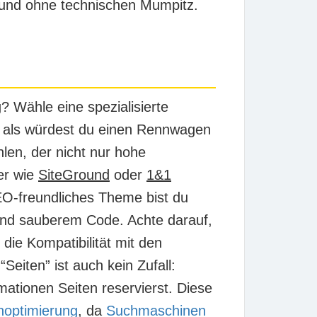
r und ohne technischen Mumpitz.
g?
Wähle eine spezialisierte
o, als würdest du einen Rennwagen
hlen, der nicht nur hohe
er wie
SiteGround
oder
1&1
EO-freundliches Theme bist du
 und sauberem Code. Achte darauf,
die Kompatibilität mit den
eiten” ist auch kein Zufall:
mationen Seiten reservierst. Diese
optimierung
, da
Suchmaschinen