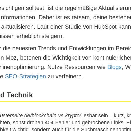
sichtigen solltest, ist die regelmäßige Aktualisier
Informationen. Daher ist es ratsam, deine bestehe
aktualisieren. Laut einer Studie von HubSpot kann 
issen erheblich steigern.
 über die neuesten Trends und Entwicklungen im Ber
n Moz, betonen die Wichtigkeit von kontinuierliche
hinenoptimierung. Nutze Ressourcen wie
Blogs
, W
ne
SEO-Strategien
zu verfeinern.
nd Technik
usterseite.de/blockchain-vs-krypto/
lesbar sein – kurz, k
ten, sonst drohen 404-Fehler und gebrochene Links. Ein 
lichkeit wichtig, sondern auch für die Suchmaschinenop