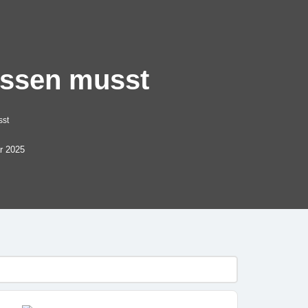
issen musst
sst
r 2025