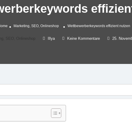
erberkeywords effizien
Home
Marketing, SEO, Onlineshop
Wettbewerberkeywords effizient nutzen
ng, SEO, Onlineshop
Illya
Keine Kommentare
25. Novemb