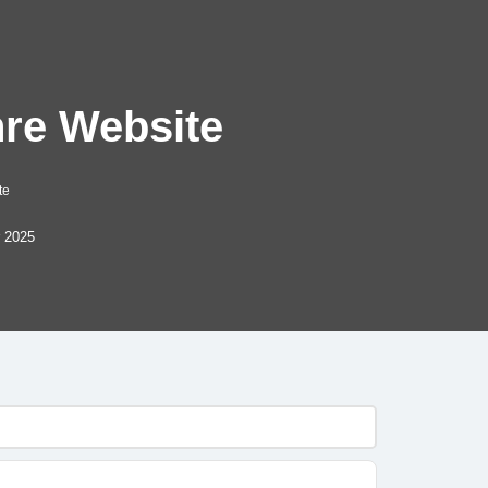
hre Website
te
r 2025