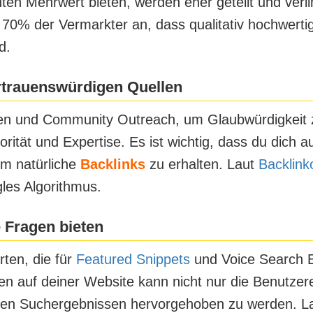
echten Mehrwert bieten, werden eher geteilt und verl
0% der Vermarkter an, dass qualitativ hochwertige
d.
rtrauenswürdigen Quellen
ägen und Community Outreach, um Glaubwürdigkeit
orität und Expertise. Es ist wichtig, dass du dich
um natürliche
Backlinks
zu erhalten. Laut
Backlink
les Algorithmus.
e Fragen bieten
ten, die für
Featured Snippets
und Voice Search Er
 auf deiner Website kann nicht nur die Benutzer
den Suchergebnissen hervorgehoben zu werden. La